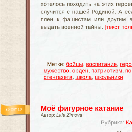
хотелось походить на этих героев
случится с нашей Родиной. А ес
плен к фашистам или другим в
выдать военной тайны.
[текст пол
Метки:
бойцы
,
воспитание
,
геро
мужество
,
орден
,
патриотизм
,
по
стенгазета
,
школа
,
школьники
Моё фигурное катание
26 Окт 10
Автор:
Lala Zimova
Рубрика:
Ка