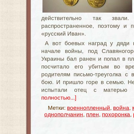
действительно так звал
распространенное, поэтому и 
«русский Иван».
А вот боевых наград у дяди 
начале войны, под Славяногор
Украины бал ранен и попал в п
посчитало его убитым во вр
родителям письмо-треуголка с 
бою. И пришло горе в семью. Не
испытали отец с матерью 
полностью...]
Метки:
военнопленный
,
война
,
однополчанин
,
плен
,
похоронка
,