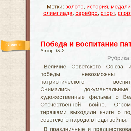
Метки:
золото
,
история
,
медали
олимпиада
,
серебро
,
спорт
,
спор
Победа и воспитание па
07 мая 11
Автор:
IS-2
Рубрика
Величие Советского Союза 
победы невозможны 
патриотического воспита
Снимались документальн
художественные фильмы о Ве
Отечественной войне. Огро
тиражами выходили книги о по
советского народа в годы войны.
В праздничные и предшествов