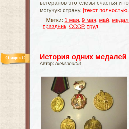
ветеранов это слезы счастья и г
могучую страну.
[текст полностью..
Метки:
1 мая
,
9 мая
,
май
,
медал
праздник
,
СССР
,
труд
История одних медалей
01 марта 10
Автор:
Aleksandr58