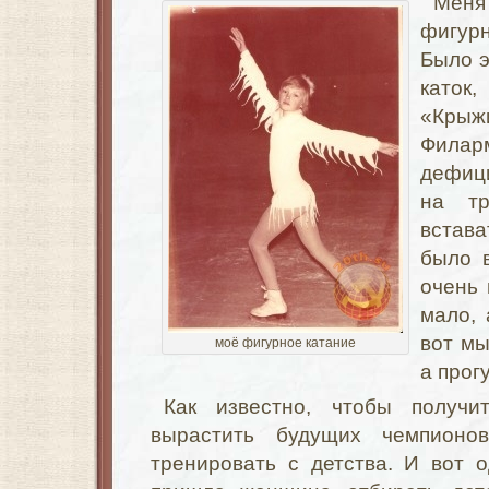
Мен
фигур
Было э
каток
«Крыж
Филарм
дефици
на тр
встава
было в
очень 
мало, 
вот мы
моё фигурное катание
а прог
Как известно, чтобы получ
вырастить будущих чемпионо
тренировать с детства. И вот 