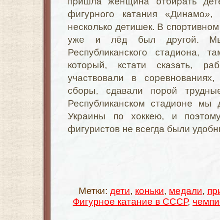
пришла женщина отбирать дет
фигурного катания «Динамо»
несколько детишек. В спортивном
уже и лёд был другой. Мы
Республиканского стадиона, т
который, кстати сказать, р
участвовали в соревнованиях,
сборы, сдавали порой трудны
Республиканском стадионе мы 
Украины по хоккею, и поэтом
фигуристов не всегда были удоб
Метки:
дети
,
коньки
,
медали
,
пр
Фигурное катание в СССР
,
чемпи