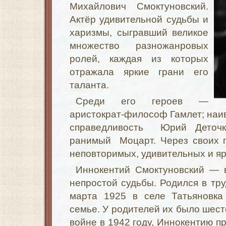
Михайлович Смоктуновский.
Актёр удивительной судьбы и
харизмы, сыгравший великое
множество разножанровых
ролей, каждая из которых
отражала яркие грани его
таланта.
Среди его героев —
аристократ-философ Гамлет; наи
справедливость Юрий Деточк
ранимый Моцарт. Через своих г
неповторимых, удивительных и яр
Иннокентий Смоктуновский — в
непростой судьбы. Родился в тру
марта 1925 в селе Татьяновка
семье. У родителей их было шесте
войне в 1942 году, Иннокентию п