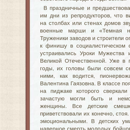
В праздничные и предшествов
им дни из репродукторов, что в
на столбах или стенах домов зв
военные марши и «Темная н
Труженики заводов и строители о
к финишу в социалистическом 
устраивались Уроки Мужества 
Великой Отечественной. Уже в 
годы, их головы были совсем с
ними, как водится, пионерво
Валентина Гаязовна. В классе по
на пиджаке которого сверкали
зачастую могли быть и нем
женщины. Все детские смешк
приветствовали их конечно, стоя
эмоциональными. В детских ум
наверное смерть молодых бойцо