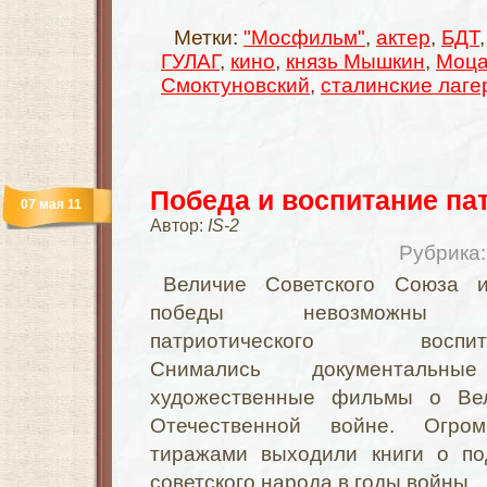
Метки:
"Мосфильм"
,
актер
,
БДТ
ГУЛАГ
,
кино
,
князь Мышкин
,
Моца
Смоктуновский
,
сталинские лаге
Победа и воспитание па
07 мая 11
Автор:
IS-2
Рубрика
Величие Советского Союза 
победы невозможны 
патриотического воспита
Снимались документальн
художественные фильмы о Ве
Отечественной войне. Огро
тиражами выходили книги о по
советского народа в годы войны.