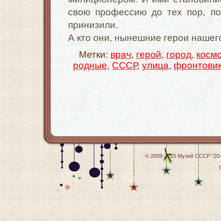
свою профессию до тех пор, по
принизили.
А кто они, нынешние герои нашег
Метки:
врач
,
герой
,
город
,
косм
родные
,
СССР
,
улица
,
фронтови
© 2009-2015
Музей СССР "20-