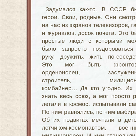
Задумался как-то. В СССР б
герои. Свои, родные. Они смотр
на нас из экранов телевизоров, г
и журналов, досок почета. Это б
простые люди с которыми мо
было запросто поздороваться
руку, дружить, жить по-соседст
Это мог быть фронтов
орденоносец, заслужен
строитель, милиционе
комбайнер… Да кто угодно. Их 
знать весь союз, а мог просто р
летали в космос, испытывали са
По ним равнялись, по ним выби
Об их подвигах мечтали в детс
летчиком-космонавтом, во
милиционером. И ими становили