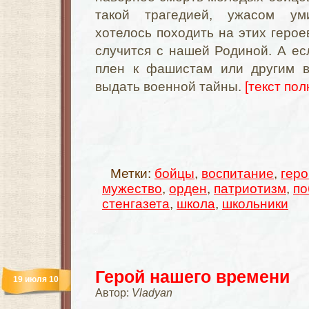
такой трагедией, ужасом ум
хотелось походить на этих героев
случится с нашей Родиной. А ес
плен к фашистам или другим в
выдать военной тайны.
[текст пол
Метки:
бойцы
,
воспитание
,
геро
мужество
,
орден
,
патриотизм
,
по
стенгазета
,
школа
,
школьники
Герой нашего времени
19 июля 10
Автор:
Vladyan