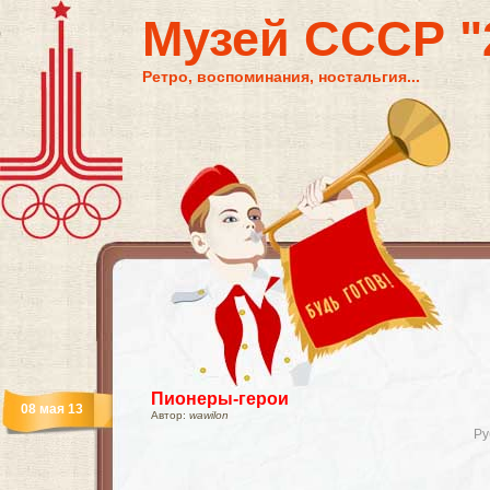
Музей СССР "2
Ретро, воспоминания, ностальгия...
Пионеры-герои
08 мая 13
Автор:
wawilon
Ру