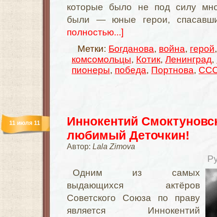
которые было не под силу мно
были — юные герои, спасавш
полностью...]
Метки:
Богданова
,
война
,
герой
комсомольцы
,
Котик
,
Ленинград
,
пионеры
,
победа
,
Портнова
,
СС
Иннокентий Смоктуновс
11 июля 11
любимый Деточкин!
Автор:
Lala Zimova
Р
Одним из самых
выдающихся актёров
Советского Союза по праву
является Иннокентий