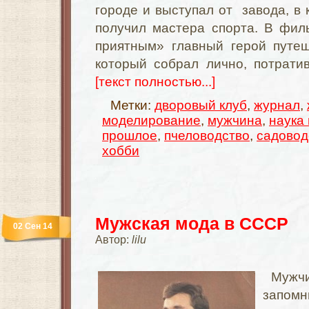
городе и выступал от завода, в 
получил мастера спорта. В фил
приятным» главный герой путеш
который собрал лично, потратив
[текст полностью...]
Метки:
дворовый клуб
,
журнал
,
моделирование
,
мужчина
,
наука 
прошлое
,
пчеловодство
,
садовод
хобби
Мужская мода в СССР
02 Сен 14
Автор:
lilu
Мужч
запом