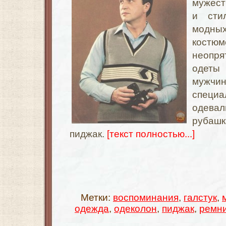
мужест
и сти
модны
кост
неопр
одет
муж
специа
одев
рубашк
пиджак.
[текст полностью...]
Метки:
воспоминания
,
галстук
,
одежда
,
одеколон
,
пиджак
,
ремн