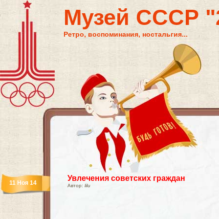
Музей СССР "2
Ретро, воспоминания, ностальгия...
Увлечения советских граждан
11 Ноя 14
Автор:
lilu