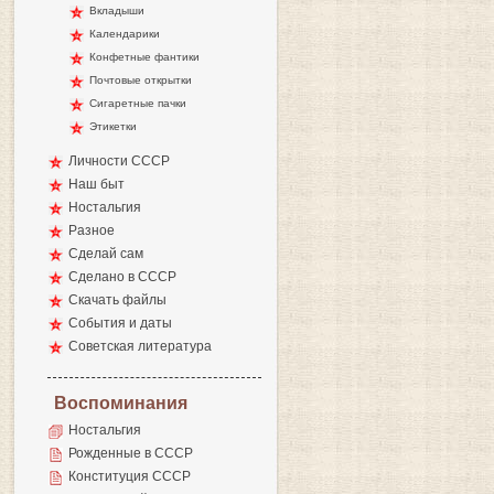
Вкладыши
Календарики
Конфетные фантики
Почтовые открытки
Сигаретные пачки
Этикетки
Личности СССР
Наш быт
Ностальгия
Разное
Сделай сам
Сделано в СССР
Скачать файлы
События и даты
Советская литература
Воспоминания
Ностальгия
Рожденные в СССР
Конституция СССР