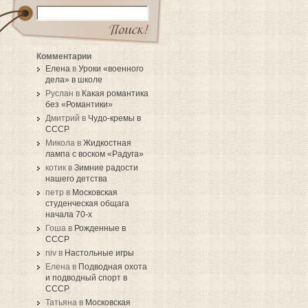
Комментарии
Елена
в
Уроки «военного
дела» в школе
Руслан в
Какая романтика
без «Романтики»
Дмитрий в
Чудо-кремы в
СССР
Микола в
Жидкостная
лампа с воском «Радуга»
котик в
Зимние радости
нашего детства
петр в
Московская
студенческая общага
начала 70-х
Гоша в
Рожденные в
СССР
niv в
Настольные игры
Елена в
Подводная охота
и подводный спорт в
СССР
Татьяна в
Московская