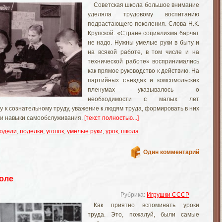
Советская школа большое внимание
уделяла трудовому воспитанию
подрастающего поколения. Слова Н.К.
Крупской: «Стране социализма барчат
не надо. Нужны умелые руки в быту и
на всякой работе, в том числе и на
технической работе» воспринимались
как прямое руководство к действию. На
партийных съездах и комсомольских
пленумах указывалось о
необходимости с малых лет
гу к сознательному труду, уважение к людям труда, формировать в них
и навыки самообслуживания.
[текст полностью...]
одели
,
поделки
,
уголок
,
умелые руки
,
урок
,
школа
Один комментарий
коле
Рубрика:
Игрушки СССР
Как приятно вспоминать уроки
труда. Это, пожалуй, были самые