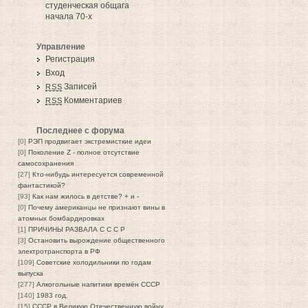
студенческая общага
начала 70-х
Управление
Регистрация
Вход
Записей
RSS
Комментариев
RSS
Последнее с форума
[0]
РЭП продвигает экстремисткие идеи
[0]
Поколение Z - полное отсутствие
самосохранения
[27]
Кто-нибудь интересуется современной
фантастикой?
[93]
Как нам жилось в детстве? + и -
[0]
Почему американцы не признают вины в
атомных бомбардировках
[1]
ПРИЧИНЫ РАЗВАЛА С С С Р
[3]
Остановить вырождение общественного
электротранспорта в РФ
[109]
Советские холодильники по годам
выпуска
[277]
Алкогольные напитики времён СССР
[140]
1983 год.
[15]
СССР в Великую Отечественную войну