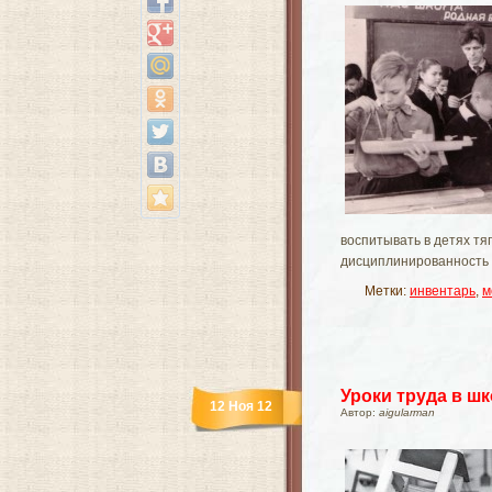
воспитывать в детях тя
дисциплинированность 
Метки:
инвентарь
,
м
Уроки труда в ш
12 Ноя 12
Автор:
aigularman