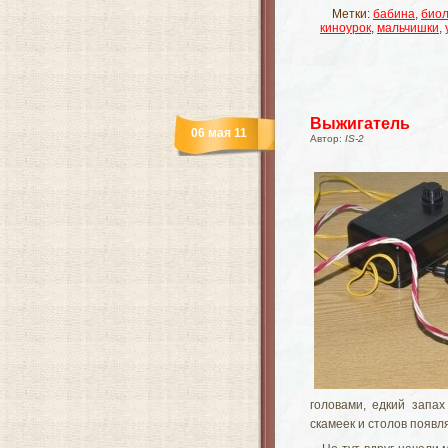
Метки:
бабина
,
биол
киноурок
,
мальчишки
,
Выжигатель
06 мая 11
Автор:
IS-2
головами, едкий запа
скамеек и столов появ