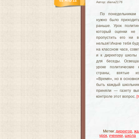
02 Апр 12
Автор:
diana2176
По понедельникам
нужно было приходит
раньше. Урок полити
который оценки не с
пропустить его ни в
нельзя! Иначе тебя буд
на классном часе, сове
и к директору школы 
для беседы. Освеща
уроке политические 
страны, взятые и
«Время», но в основно
быть каждый школьник
приняли — газету вы
контроле этот вопрос.
[
Метки:
директор
,
жа
урок
,
ученики
,
школа