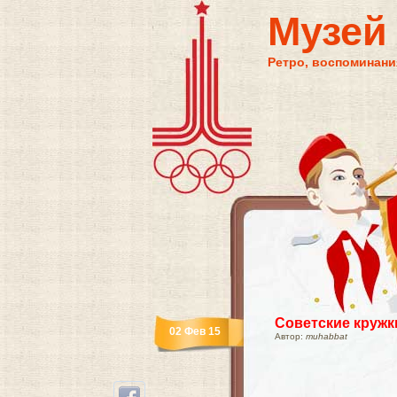
Музей
Ретро, воспоминания
Советские кружк
02 Фев 15
Автор:
muhabbat