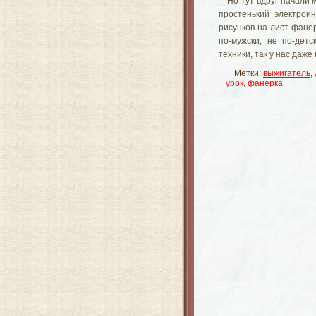
Но тут вдруг начали 
простенький электрои
рисунков на лист фане
по-мужски, не по-дет
техники, так у нас даже
Метки:
выжигатель
,
урок
,
фанерка