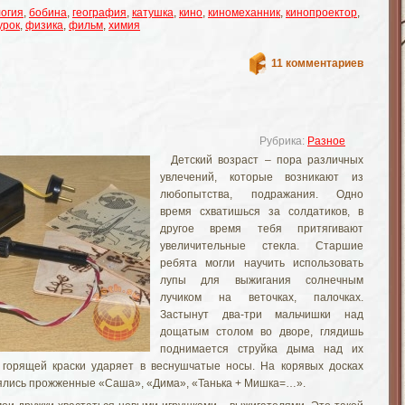
огия
,
бобина
,
география
,
катушка
,
кино
,
киномеханник
,
кинопроектор
,
урок
,
физика
,
фильм
,
химия
11 комментариев
Рубрика:
Разное
Детский возраст – пора различных
увлечений, которые возникают из
любопытства, подражания. Одно
время схватишься за солдатиков, в
другое время тебя притягивают
увеличительные стекла. Старшие
ребята могли научить использовать
лупы для выжигания солнечным
лучиком на веточках, палочках.
Застынут два-три мальчишки над
дощатым столом во дворе, глядишь
поднимается струйка дыма над их
х горящей краски ударяет в веснушчатые носы. На корявых досках
лялись прожженные «Саша», «Дима», «Танька + Мишка=…».