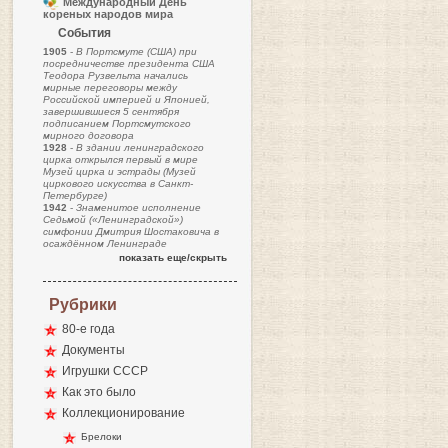
Международный День
кореных народов мира
События
1905
-
В Портсмуте (США) при
посредничестве президента США
Теодора Рузвельта начались
мирные переговоры между
Российской империей и Японией,
завершившиеся 5 сентября
подписанием Портсмутского
мирного договора
1928
-
В здании ленинградского
цирка открылся первый в мире
Музей цирка и эстрады (Музей
циркового искусства в Санкт-
Петербурге)
1942
-
Знаменитое исполнение
Седьмой («Ленинградской»)
симфонии Дмитрия Шостаковича в
осаждённом Ленинграде
показать еще/скрыть
Рубрики
80-е года
Документы
Игрушки СССР
Как это было
Коллекционирование
Брелоки