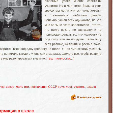
любимые уроки многих советских
учеников. Ну и мои тоже. Ведь на этих
уроках мы могли учиться чему хотели,
и заниматься любимым делом.
Конечно, учили всех одинаково, но что
мне больше всего запомнилось, это то,
что никто никого не заставлял и не
принуждал делать то, что человеку не
под силу или не по душе. Таланты у
всех разные, желания и рвения тоже.
ворится, всех под одну гребенку не гнали. У нас был строгий учитель,
она понимала каждого ученика и старалась сделать все, чтобы развить
ть ему разочароваться в чем-то.
[текст полностью...]
чки
,
завод
,
мальчики
,
ностальгия
,
СССР
,
труд
,
урок
,
учитель
,
школа
6 комментариев
ормации в школе