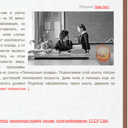
Рубрика:
Наш быт
 нам в школу
ь на 30 минут
нформации, за
тавились, но
 коем случае
ут «разбирать»
те отряда, а то
могли вызвать
лись на этом
новости мира,
з программы
м из газеты «Пионерская правда». Подписчиком этой газеты обязан
, достигший пионерского возраста. Даже если в пионеры еще не
писать должен! Подписка оформлялась через школу, держали на
текст полностью...]
лоба
,
пионерская правда
,
письмо
,
политинформация
,
СССР
,
США
,