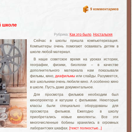
9 комментариев
й школе
Рубрика:
Как это было
,
Ностальгия
Сейчас в школы пришла компьютеризация.
Компьютеры очень помогают осваивать детям в
школе любой материал.
В наше советское время на уроках истории,
географии, физики, биологии – в качестве
дополнительного материала нам показывали
фильмы, кино,
диафильмы
или слайды. Разумеется,
все школьники очень любили кино. А особенно кино
в школе. Пусть даже документальное.
Для просмотра фильмов необходим был
кинопроектор и катушки с фильмами. Некоторые
классы были специально оборудованы для
просмотра фильмов. Ежегодно в школу
приобретались новые киноленты. Все эти
многочисленные бобины хранились в огромных
лаборантских шкафах.
[текст полностью...]