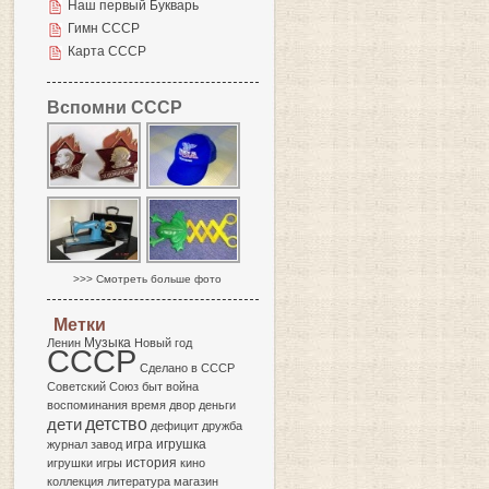
Наш первый Букварь
Гимн СССР
Карта СССР
Вспомни СССР
>>> Смотреть больше фото
Метки
Музыка
Ленин
Новый год
СССР
Сделано в СССР
Советский Союз
быт
война
воспоминания
время
двор
деньги
детство
дети
дефицит
дружба
игра
журнал
завод
игрушка
история
игрушки
игры
кино
коллекция
литература
магазин