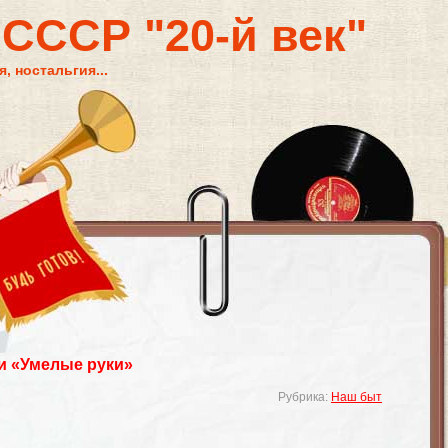
 СССР "20-й век"
, ностальгия...
и «Умелые руки»
Рубрика:
Наш быт