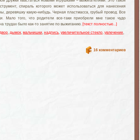
мои дружки хвастаться новыми игрушками – выжигателями. Это такой
нструмент, спираль которого может использоваться для нанесения
ры, деревяшку какую-нибудь. Черная пластмасса, грубый провод. Все
ски. Мало того, что родители все-таки приобрели мне такое чудо
 на трудах было как-то занятие по выжиганию.
[текст полностью...]
двор
,
дымок
,
мальчишки
,
надпись
,
увеличительное стекло
,
увлечение
,
16 комментариев