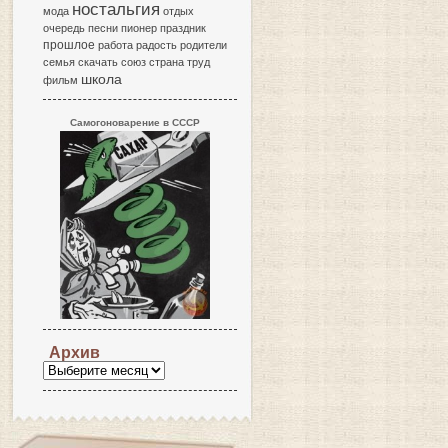
ностальгия
мода
отдых
очередь
песни
пионер
праздник
прошлое
работа
радость
родители
семья
скачать
союз
страна
труд
школа
фильм
Самогоноварение в СССР
Архив