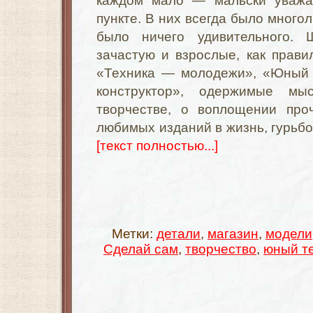
каждом мало — мальски уваж
пункте. В них всегда было много
было ничего удивительного. Ш
зачастую и взрослые, как прави
«Техника — молодежи», «Юный 
конструктор», одержимые м
творчестве, о воплощении про
любимых изданий в жизнь, гурьбо
[текст полностью...]
Метки:
детали
,
магазин
,
модели
Сделай сам
,
творчество
,
юный т