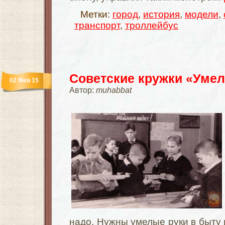
Метки:
город
,
история
,
модели
,
транспорт
,
троллейбус
Советские кружки «Уме
02 Фев 15
Автор:
muhabbat
надо. Нужны умелые руки в быту и