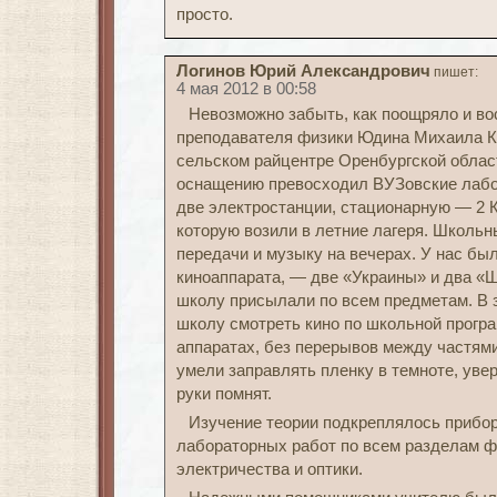
просто.
Логинов Юрий Александрович
пишет:
4 мая 2012 в 00:58
Невозможно забыть, как поощряло и во
преподавателя физики Юдина Михаила Ки
сельском райцентре Оренбургской област
оснащению превосходил ВУЗовские лабо
две электростанции, стационарную — 2 К
которую возили в летние лагеря. Школь
передачи и музыку на вечерах. У нас бы
киноаппарата, — две «Украины» и два «
школу присылали по всем предметам. В 
школу смотреть кино по школьной прогр
аппаратах, без перерывов между частям
умели заправлять пленку в темноте, уве
руки помнят.
Изучение теории подкреплялось прибор
лабораторных работ по всем разделам фи
электричества и оптики.