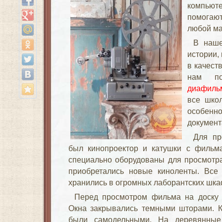
компьют
помогаю
любой ма
В наше
истории,
в качест
нам по
диафиль
все шко
особенн
документ
Для пр
был кинопроектор и катушки с фильм
специально оборудованы для просмотр
приобретались новые киноленты. Все
хранились в огромных лаборантских шка
Перед просмотром фильма на доску 
Окна закрывались темными шторами. К
были самодельными. На деревянные