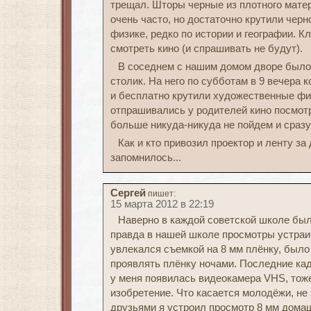
трещал. Шторы черные из плотного мате
очень часто, но достаточно крутили чер
физике, редко по истории и географии. К
смотреть кино (и спрашивать не будут).
В соседнем с нашим домом дворе было 
столик. На него по субботам в 9 вечера 
и бесплатно крутили художественные ф
отпрашивались у родителей кино посмотр
больше никуда-никуда не пойдем и сразу
Как и кто привозил проектор и ленту за
запомнилось...
Сергей
пишет:
15 марта 2012 в 22:19
Наверно в каждой советской школе был 
правда в нашей школе просмотры устраи
увлекался съемкой на 8 мм плёнку, было
проявлять плёнку ночами. Последние кад
у меня появилась видеокамера VHS, тож
изобретение. Что касается молодёжи, не 
друзьями я устроил просмотр 8 мм дома