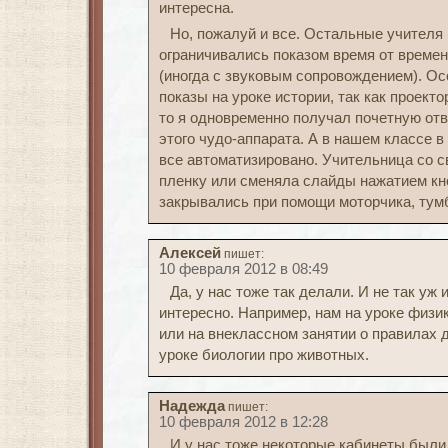
интересна.
Но, пожалуй и все. Остальные учителя (
ограничивались показом время от време
(иногда с звуковым сопровождением). О
показы на уроке истории, так как проект
то я одновременно получал почетную от
этого чудо-аппарата. А в нашем классе 
все автоматизировано. Учительница со с
пленку или сменяла слайды нажатием кн
закрывались при помощи моторчика, тум
Алексей
пишет:
10 февраля 2012 в 08:49
Да, у нас тоже так делали. И не так уж 
интересно. Например, нам на уроке физи
или на внеклассном занятии о правилах 
уроке биологии про животных.
Надежда
пишет:
10 февраля 2012 в 12:28
И у нас тоже некоторые кабинеты был