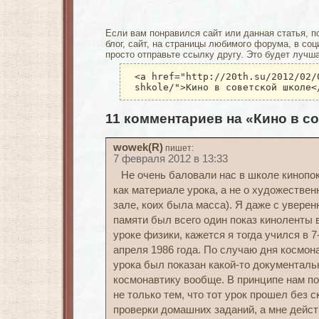
Если вам понравился сайт или данная статья, п
блог, сайт, на страницы любимого форума, в соц
просто отправьте ссылку другу. Это будет лучш
<a href="http://20th.su/2012/02/
shkole/">Кино в советской школе<
11 комментариев на «Кино в с
wowek(R)
пишет:
7 февраля 2012 в 13:33
Не очень баловали нас в школе кинопо
как материале урока, а не о художестве
зале, коих была масса). Я даже с уверен
памяти был всего один показ киноленты в
уроке физики, кажется я тогда учился в 7
апреля 1986 года. По случаю дня космона
урока был показан какой-то документаль
космонавтику вообще. В принципе нам п
не только тем, что тот урок прошел без 
проверки домашних заданий, а мне дейст