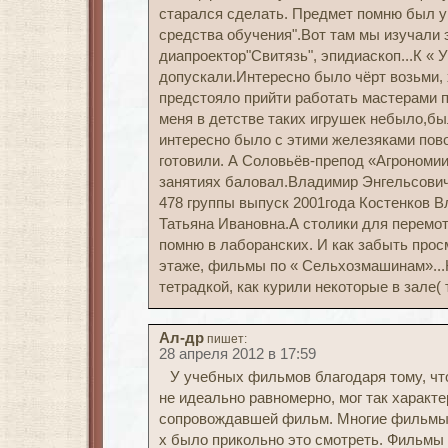
старался сделать. Предмет помню был у
средства обучения".Вот там мы изучали 
диапроектор"Свитязь", эпидиаскоп...К « 
допускали.Интересно было чёрт возьми, 
предстояло прийти работать мастерами п
меня в детстве таких игрушек небыло,бы
интересно было с этими железяками пово
готовили. А Соловьёв-препод «Агрономии»
занятиях баловал.Владимир Энгельсович
478 группы выпуск 2001года Костенков 
Татьяна Ивановна.А столики для перемо
помню в лаборанских. И как забыть про
этаже, фильмы по « Сельхозмашинам»...
тетрадкой, как курили некоторые в зале( 
Ал-др
пишет:
28 апреля 2012 в 17:59
У учебных фильмов благодаря тому, чт
не идеально равномерно, мог так характ
сопровождавшей фильм. Многие фильмы б
х было прикольно это смотреть. Фильмы 