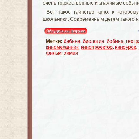
очень торжественные и значимые событи
Вот такое таинство кино, к котором
школьники. Современным детям такого ни
Обсудить на форуме
Метки:
бабина
,
биология
,
бобина
,
геог
киномеханник
,
кинопроектор
,
киноурок
,
фильм
,
химия