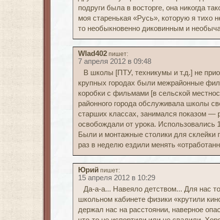
подруги была в восторге, она никогда так
моя старенькая «Русь», которую я тихо н
то необыкновенно диковинным и необыч
Wlad402
пишет:
7 апреля 2012 в 09:48
В школы [ПТУ, техникумы и т.д.] не пр
крупных городах были межрайонные фил
коробки с фильмами [в сельской местнос
районного города обслуживала школы сво
старших классах, занимался показом — 
освобождали от урока. Использовались 
Были и монтажные столики для склейки 
раз в неделю ездили менять «отработа
Юрий
пишет:
15 апреля 2012 в 10:29
Да-а-а... Навеяло детством... Для нас т
школьном кабинете физики «крутили кино
держал нас на расстоянии, наверное опа