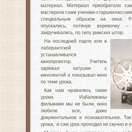
материал. Материал приобретали с
мастерили сами ученики-старшеклассники
специальным образом на окна. Ра
опускались, потянув веревочку 
закручивались, по типу римских штор.
На последней парте или в
лаборантской
устанавливался
кинопроектор. Учитель
заряжал катушки с
кинолентой и показывал кино
по теме урока.
Как нам нравились такие
уроки. Избалованы
фильмами мы не были, кино
любили все, даже
документальное и познавательное. Та
урока, и сам урок проходил не скучно и 