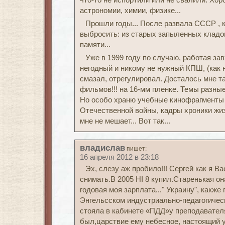
что-то не испортили или не свалили. Х
астрономии, химии, физике...
Прошли годы... После развала СССР , 
выбросить: из старых запыленных кладов
памяти...
Уже в 1999 году по случаю, работая за
негодный и никому не нужный КПШ, (как 
смазал, отрегулировал. Досталось мне та
фильмов!!! на 16-мм пленке. Темы разные
Но особо храню учебные кинофрагменты 
Отечественной войны, кадры хроники жиз
мне не мешает... Вот так...
владислав
пишет:
16 апреля 2012 в 23:18
Эх, слезу аж пробило!!! Сергей как я 
снимать.В 2005 HI 8 купил.Старенькая она
годовая моя зарплата..." Украину", какже 
Энгельсском индустриально-педагогичес
стояла в кабинете «ПДД»у преподавате
был,царствие ему небесное, настоящий 