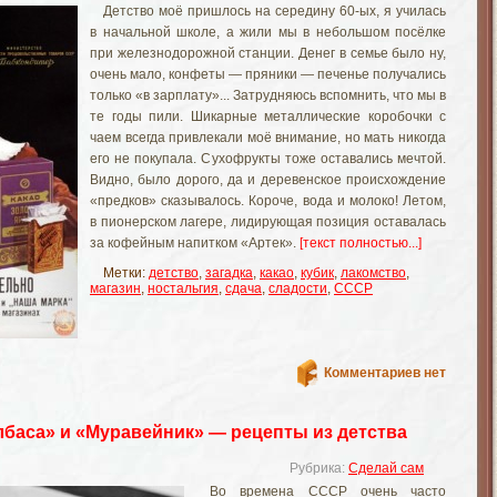
Детство моё пришлось на середину 60-ых, я училась
в начальной школе, а жили мы в небольшом посёлке
при железнодорожной станции. Денег в семье было ну,
очень мало, конфеты — пряники — печенье получались
только «в зарплату»... Затрудняюсь вспомнить, что мы в
те годы пили. Шикарные металлические коробочки с
чаем всегда привлекали моё внимание, но мать никогда
его не покупала. Сухофрукты тоже оставались мечтой.
Видно, было дорого, да и деревенское происхождение
«предков» сказывалось. Короче, вода и молоко! Летом,
в пионерском лагере, лидирующая позиция оставалась
за кофейным напитком «Артек».
[текст полностью...]
Метки:
детство
,
загадка
,
какао
,
кубик
,
лакомство
,
магазин
,
ностальгия
,
сдача
,
сладости
,
СССР
Комментариев нет
баса» и «Муравейник» — рецепты из детства
Рубрика:
Сделай сам
Во времена СССР очень часто