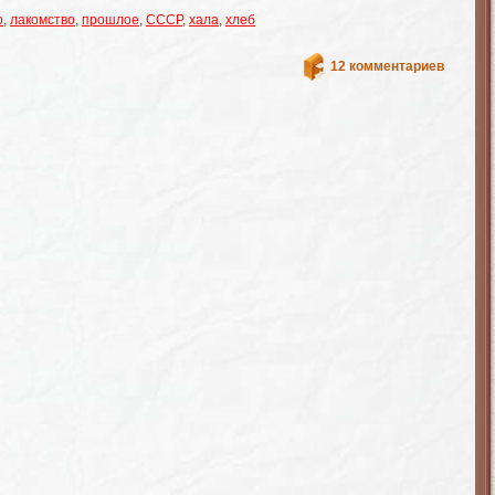
о
,
лакомство
,
прошлое
,
СССР
,
хала
,
хлеб
12 комментариев