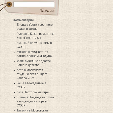
Комментарии
Елена
в
Уроки «военного
дела» в школе
Руслан в
Какая романтика
без «Романтики»
Дмитрий в
Чудо-кремы в
СССР
Микола в
Жидкостная
лампа с воском «Радуга»
котик в
Зимние радости
нашего детства
петр в
Московская
студенческая общага
начала 70-х
Гоша в
Рожденные в
СССР
niv в
Настольные игры
Елена в
Подводная охота
и подводный спорт в
СССР
Татьяна в
Московская