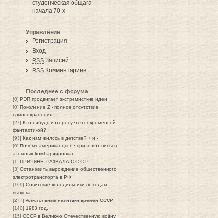
студенческая общага
начала 70-х
Управление
Регистрация
Вход
Записей
RSS
Комментариев
RSS
Последнее с форума
[0]
РЭП продвигает экстремисткие идеи
[0]
Поколение Z - полное отсутствие
самосохранения
[27]
Кто-нибудь интересуется современной
фантастикой?
[93]
Как нам жилось в детстве? + и -
[0]
Почему американцы не признают вины в
атомных бомбардировках
[1]
ПРИЧИНЫ РАЗВАЛА С С С Р
[3]
Остановить вырождение общественного
электротранспорта в РФ
[109]
Советские холодильники по годам
выпуска
[277]
Алкогольные напитики времён СССР
[140]
1983 год.
[15]
СССР в Великую Отечественную войну