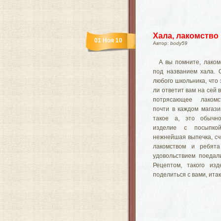
Хала, лакомство
01 Ноя 10
Автор:
body59
А вы помните, лаком
под названием хала. 
любого школьника, что 
ли ответит вам на сей в
потрясающее лакомс
почти в каждом магазин
такое а, это обычно
изделие с посыпко
нежнейшая выпечка, сч
лакомством и ребят
удовольствием поедал
Рецептом, такого из
поделиться с вами, итак