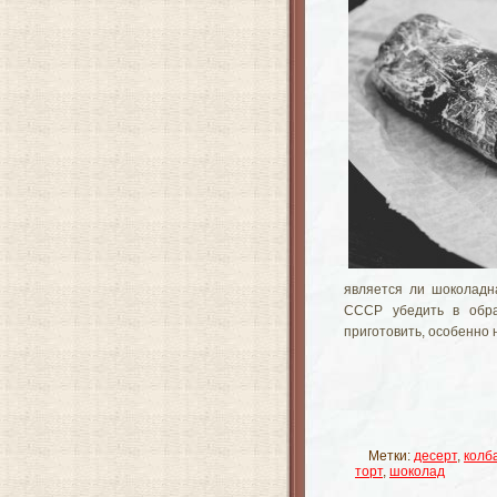
является ли шоколадн
СССР убедить в обра
приготовить, особенно 
Метки:
десерт
,
колб
торт
,
шоколад