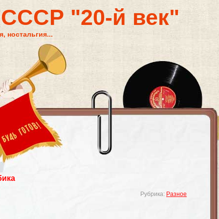
 СССР "20-й век"
, ностальгия...
бика
Рубрика:
Разное