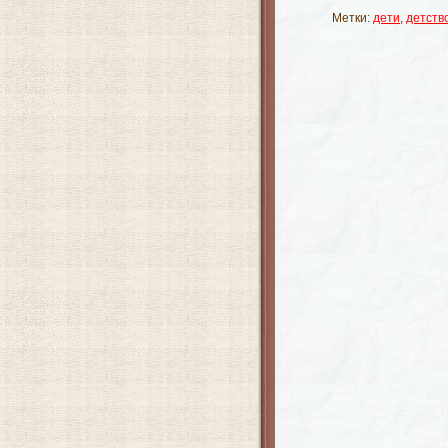
Метки:
дети
,
детств