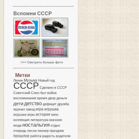
Вспомни СССР
>>> Смотреть больше фото
Метки
Музыка
Ленин
Новый год
СССР
Сделано в СССР
Советский Союз
быт
война
воспоминания
время
двор
деньги
детство
дети
дефицит
дружба
игра
журнал
завод
игрушка
история
игрушки
игры
кино
коллекция
литература
магазин
ностальгия
мода
отдых
очередь
песни
пионер
праздник
прошлое
работа
радость
родители