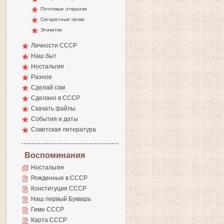
Почтовые открытки
Сигаретные пачки
Этикетки
Личности СССР
Наш быт
Ностальгия
Разное
Сделай сам
Сделано в СССР
Скачать файлы
События и даты
Советская литература
Воспоминания
Ностальгия
Рожденные в СССР
Конституция СССР
Наш первый Букварь
Гимн СССР
Карта СССР