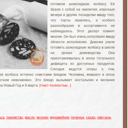
готовили шоколадную колбасу. Её
брали с собой на чаепития, классные
вечера и другие посиделки ввиду того,
что торты приелись, а особого
разнообразия в ассортименте не
наблюдалось. Этот десерт помнят
многие. Он был очень популярен ввиду
лёгкости исполнения. Девочек учили
готовить шоколадную колбасу в школе
на уроках домоводства. Она
приготавливалась в эпоху тотального
дефицита из доступных продуктов.
Сегодня ведутся споры о том,
ая колбаса истинно советским блюдом. Человека, жившего в эпоху
тном невозможно. Это блюдо вызывает ностальгию и желание
на Новый Год и 8 марта.
[текст полностью...]
аса
,
лакомство
,
масло
,
молоко
,
муравейник
,
печенье
,
сахар
,
сметана
,