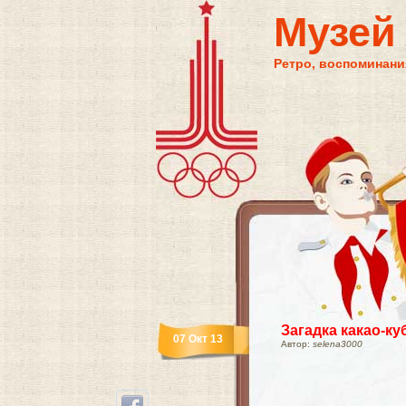
Музей
Ретро, воспоминания
Загадка какао-ку
07 Окт 13
Автор:
selena3000