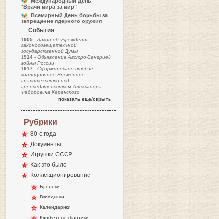
Международный День
"Врачи мира за мир"
Всемирный День борьбы за
запрещение ядерного оружия
События
1905
-
Закон об учреждении
законосовещательной
государственной Думы
1914
-
Объявление Австро-Венгрией
войны России
1917
-
Сформировано второе
коалиционное Временное
правительство под
председательством Александра
Фёдоровича Керенского
показать еще/скрыть
Рубрики
80-е года
Документы
Игрушки СССР
Как это было
Коллекционирование
Брелоки
Вкладыши
Календарики
Конфетные фантики