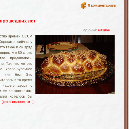
8 комментариев
 прошедших лет
Рубрика:
Разное
ство времен СССР,
Спросите, сейчас у
это такое и он вряд
опрос. А в 80-х, это
тво продавалось,
е. Так, что же это
е хлебо-булочное
й или без. Это
италась в то время
а нашего двора с
и ее за завтраком.
делия хотелось бы
:
[текст полностью...]