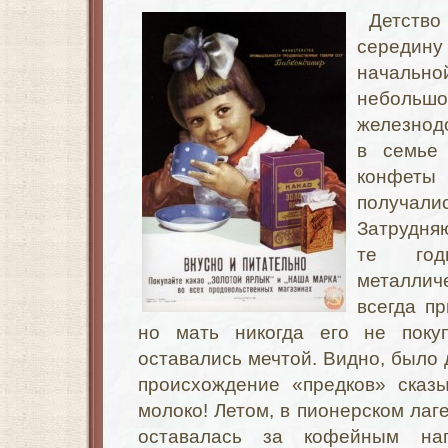
Детст
середин
начальн
небол
железнод
в семье
конфеты
получалис
Затрудня
те год
металлич
всегда п
но мать никогда его не поку
оставались мечтой. Видно, было 
происхождение «предков» сказы
молоко! Летом, в пионерском лаг
оставалась за кофейным на