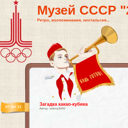
Музей СССР "2
Ретро, воспоминания, ностальгия...
Загадка какао-кубика
07 Окт 13
Автор:
selena3000