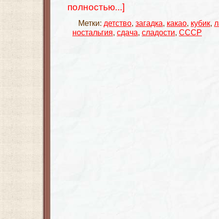
полностью...]
Метки:
детство
,
загадка
,
какао
,
кубик
,
л
ностальгия
,
сдача
,
сладости
,
СССР