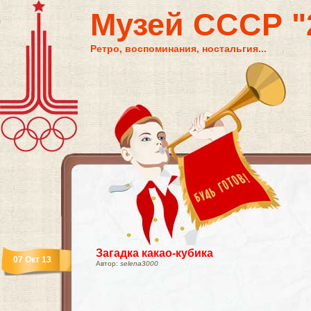
Музей СССР "2
Ретро, воспоминания, ностальгия...
Загадка какао-кубика
07 Окт 13
Автор:
selena3000