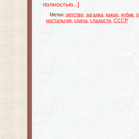
полностью...]
Метки:
детство
,
загадка
,
какао
,
кубик
,
л
ностальгия
,
сдача
,
сладости
,
СССР