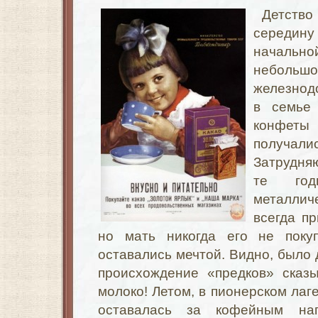
Детст
середин
начальн
небол
железнод
в семье
конфеты
получалис
Затрудня
те год
металлич
всегда п
но мать никогда его не поку
оставались мечтой. Видно, было 
происхождение «предков» сказы
молоко! Летом, в пионерском лаг
оставалась за кофейным на