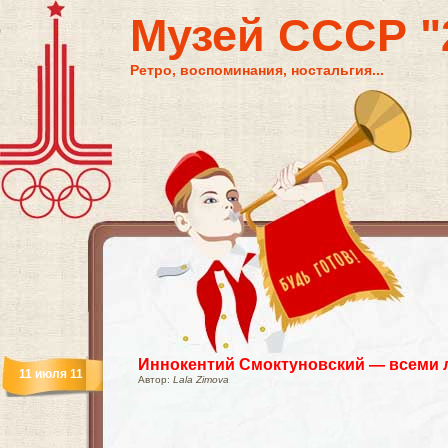
Музей СССР "2
Ретро, воспоминания, ностальгия...
Иннокентий Смоктуновский — всеми 
11 июля 11
Автор:
Lala Zimova