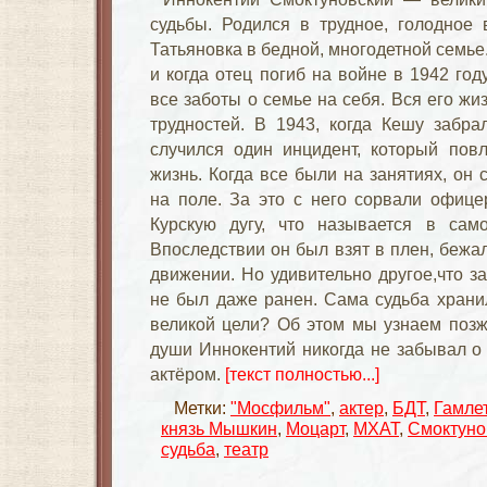
судьбы. Родился в трудное, голодное
Татьяновка в бедной, многодетной семье
и когда отец погиб на войне в 1942 го
все заботы о семье на себя. Вся его ж
трудностей. В 1943, когда Кешу забр
случился один инцидент, который пов
жизнь. Когда все были на занятиях, он
на поле. За это с него сорвали офице
Курскую дугу, что называется в сам
Впоследствии он был взят в плен, бежа
движении. Но удивительно другое,что з
не был даже ранен. Сама судьба хранил
великой цели? Об этом мы узнаем позже,
души Иннокентий никогда не забывал о 
актёром.
[текст полностью...]
Метки:
"Мосфильм"
,
актер
,
БДТ
,
Гамле
князь Мышкин
,
Моцарт
,
МХАТ
,
Смоктуно
судьба
,
театр