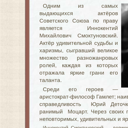
Одним из самых
выдающихся актёров
Советского Союза по праву
является Иннокентий
Михайлович Смоктуновский.
Актёр удивительной судьбы и
харизмы, сыгравший великое
множество разножанровых
ролей, каждая из которых
отражала яркие грани его
таланта.
Среди его героев —
аристократ-философ Гамлет; наи
справедливость Юрий Деточк
ранимый Моцарт. Через своих г
неповторимых, удивительных и яр
Иннокентий Смоктуновский — велики