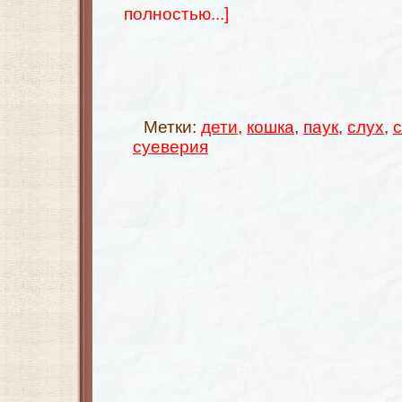
полностью...]
Метки:
дети
,
кошка
,
паук
,
слух
,
суеверия