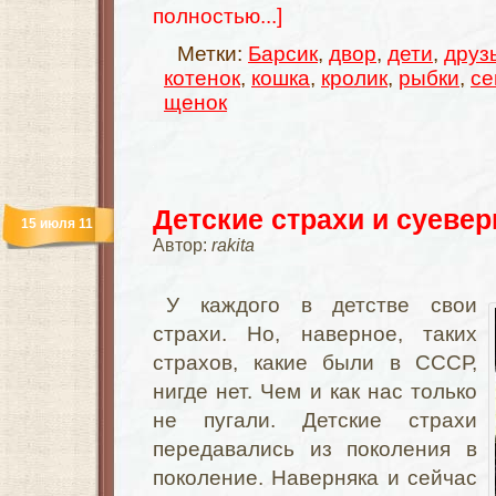
полностью...]
Метки:
Барсик
,
двор
,
дети
,
друз
котенок
,
кошка
,
кролик
,
рыбки
,
се
щенок
Детские страхи и суевер
15 июля 11
Автор:
rakita
У каждого в детстве свои
страхи. Но, наверное, таких
страхов, какие были в СССР,
нигде нет. Чем и как нас только
не пугали. Детские страхи
передавались из поколения в
поколение. Наверняка и сейчас