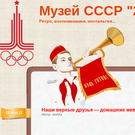
Музей СССР "2
Ретро, воспоминания, ностальгия...
Наши верные друзья — домашние жи
28 Ноя 11
Автор:
sashka