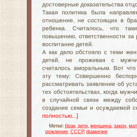
достоверные доказательства отцо
Такая политика была направле
отношение, не состоящих в бра
ребенка. Считалось, что так
повышению, ответственности за
воспитание детей.
А как дело обстояло с теми же
детей, не проживая с мужчи
считалось аморальным. Вот что
эту тему: Совершенно беспор
рассматривать заявление об уст
тех обстоятельствах, когда мужч
в случайной связи между со
создание семьи и осуждаемой с
полностью...]
Метки:
брак
,
дети
,
женщина
,
закон
,
мат
рождение
,
СССР
,
фамилия