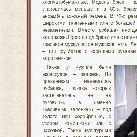
хлопчатобумажные. Модель брюк – 
становилась меньше и в 80-х брюк
ансамбль кожаный ремень. В 70-х ре
широкими, плетенными или с большой 
незаметными. Вместо рубашек иногд
водолазки. Просто под брюки или с пид
красивое мускулистое мужское тело. Л
– тип футболок с короткими рукава
воротничком.
Также у мужчин были
аксессуары – запонки. По
праздникам надевались
рубашки, рукава которых
застегивались не на
пуговицы, а именно
красивыми запонками – под
золото или серебряные, с
узором, камешками или с
насечкой. Также культурный