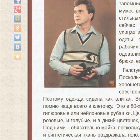
запом
мужест
стильн
сейчас
улицах 
одеты 
рабочих
одевал
брюки, е
Галст
Поскол
хороше
собств
Поэтому одежда сидела как влитая. В
помню чаще всего в клеточку. Это в 80-х
гипюровые или нейлоновые рубашки. Цве
розовые, и голубые, и в дикий цветочек,
Под ними – обязательно майка, посколь
и синтетическая ткань раздражала тело