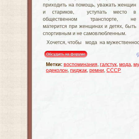
приходить на помощь, уважать женщин
и стариков, уступать место в
общественном транспорте, не
матерится при женщинах и детях, быть
спортивным и не самовлюбленным.
Хочется, чтобы мода на мужественнос
Обсудить на форуме
Метки:
воспоминания
,
галстук
,
мода
,
м
одеколон
,
пиджак
,
ремни
,
СССР