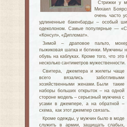
Стрижки у 
Михаил Боярс
очень часто у
удлиненные бакенбарды – особый шик
одеколоном. Самые популярные — «Са
«Консул», «Дипломат».
Зимой – драповое пальто, мохе
пыжиковая шапка и ботинки. Мужчины н
обувь на каблуках. Кроме того, что эт
несколько сантиметров мужественности.
Свитера, джемпера и жилеты чаще
всего вязались заботливыми
хозяйственными женами. Были такие
наборы больших открыток – на одной
стороне модель – серьезный мужчина с
усами в джемпере, а на обратной –
схема, как этот джемпер связать.
Кроме одежды, у мужчин было в моде
служить в армии, защищать слабых,