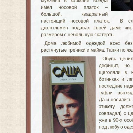
мужчина в кармане всегда
имел носовой платок –
большой, квадратный
настоящий носовой платок. В слу
джентльмен подавал своей даме чис
размером с небольшую скатерть.
Дома любимой одеждой всех без
растянутые треники и майка. Тапки по ж
Обувь ценил
дефицит, но
щеголяли в ю
ботинках и ле
последние над
туфли выгляд
Да и носились 
этикету дол
совпадал) с цв
уже в 90-х ос
под любую одеж