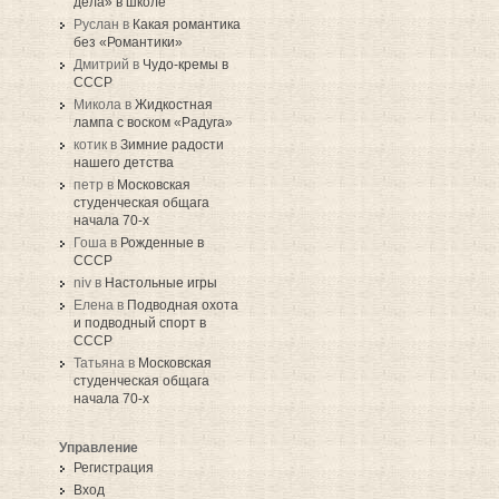
дела» в школе
Руслан в
Какая романтика
без «Романтики»
Дмитрий в
Чудо-кремы в
СССР
Микола в
Жидкостная
лампа с воском «Радуга»
котик в
Зимние радости
нашего детства
петр в
Московская
студенческая общага
начала 70-х
Гоша в
Рожденные в
СССР
niv в
Настольные игры
Елена в
Подводная охота
и подводный спорт в
СССР
Татьяна в
Московская
студенческая общага
начала 70-х
Управление
Регистрация
Вход