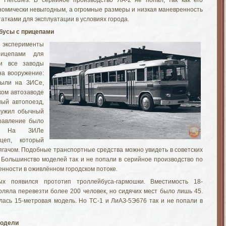
 Hercules. В серийное производство ЯА-2 не попал, так как его
номически невыгодным, а огромные размеры и низкая маневренность
тками для эксплуатации в условиях города.
бусы с прицепами
ь эксперименты
рицепами для
ки все заводы
на вооружение:
были на ЗИСе,
ком автозаводе
ный автопоезд,
лужил обычный
правление было
ым. На ЗИЛе
цеп, который
ягачом. Подобные транспортные средства можно увидеть в советских
 Большинство моделей так и не попали в серийное производство по
енности в оживлённом городском потоке.
ых появился прототип троллейбуса-гармошки. Вместимость 18-
оляла перевезти более 200 человек, но сидячих мест было лишь 45.
ась 15-метровая модель. Но ТС-1 и ЛиАЗ-5Э676 так и не попали в
одели