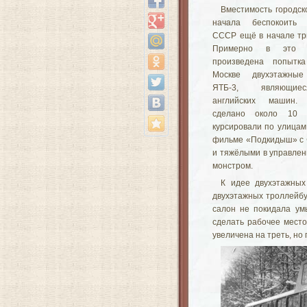
Вместимость городск
начала беспокоить п
СССР ещё в начале тр
Примерно в это 
произведена попытка
Москве двухэтажные
ЯТБ-3, являющие
английских машин.
сделано около 10 
курсировали по улицам
фильме «Подкидыш» с Ф
и тяжёлыми в управлен
монстром.
К идее двухэтажных
двухэтажных троллейбу
салон не покидала ум
сделать рабочее место
увеличена на треть, но