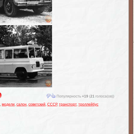
Популярность
+19
(
21
голоса(ов))
,
модели
,
салон
,
советский
,
СССР
,
транспорт
,
троллейбус