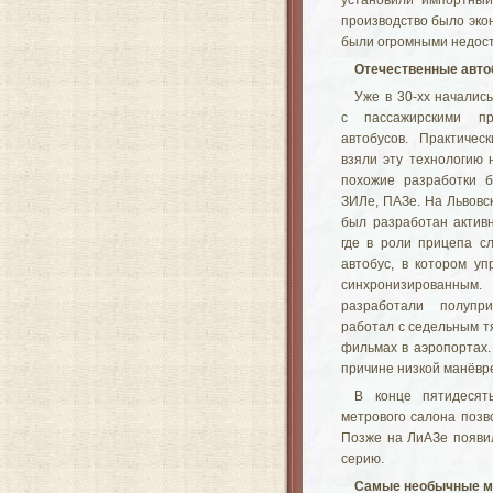
установили импортный
производство было эко
были огромными недоста
Отечественные авто
Уже в 30-хх началис
с пассажирскими п
автобусов. Практичес
взяли эту технологию 
похожие разработки 
ЗИЛе, ПАЗе. На Львовс
был разработан актив
где в роли прицепа с
автобус, в котором у
синхронизированн
разработали полупри
работал с седельным т
фильмах в аэропортах.
причине низкой манёвр
В конце пятидесят
метрового салона позв
Позже на ЛиАЗе появил
серию.
Самые необычные м