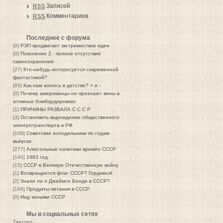
Записей
RSS
Комментариев
RSS
Последнее с форума
[0]
РЭП продвигает экстремисткие идеи
[0]
Поколение Z - полное отсутствие
самосохранения
[27]
Кто-нибудь интересуется современной
фантастикой?
[93]
Как нам жилось в детстве? + и -
[0]
Почему американцы не признают вины в
атомных бомбардировках
[1]
ПРИЧИНЫ РАЗВАЛА С С С Р
[3]
Остановить вырождение общественного
электротранспорта в РФ
[109]
Советские холодильники по годам
выпуска
[277]
Алкогольные напитики времён СССР
[140]
1983 год.
[15]
СССР в Великую Отечественную войну
[1]
Возвращается флаг СССР? Гордимся!
[2]
Знали ли о Джеймсе Бонде в СССР?
[166]
Продукты питания в СССР
[0]
Ищу коньяки СССР
Мы в социальных сетях
Твиттер: