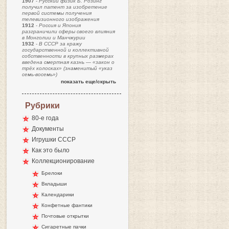
1907
-
Русский физик Б. Розинг
получил патент за изобретение
первой системы получения
телевизионного изображения
1912
-
Россия и Япония
разграничили сферы своего влияния
в Монголии и Манчжурии
1932
-
В СССР за кражу
государственной и коллективной
собственности в крупных размерах
введена смертная казнь — «закон о
трёх колосках» (знаменитый «указ
семь-восемь»)
показать еще/скрыть
Рубрики
80-е года
Документы
Игрушки СССР
Как это было
Коллекционирование
Брелоки
Вкладыши
Календарики
Конфетные фантики
Почтовые открытки
Сигаретные пачки