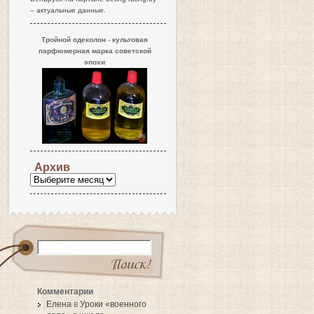
– актуальные данные.
Тройной одеколон - культовая
парфюмерная марка советской
эпохи
Архив
Комментарии
Елена
в
Уроки «военного