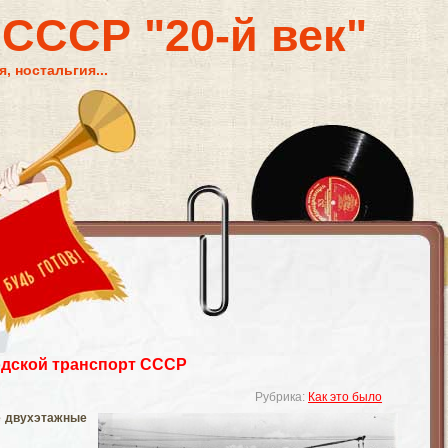
 СССР "20-й век"
, ностальгия...
дской транспорт СССР
Рубрика:
Как это было
е двухэтажные