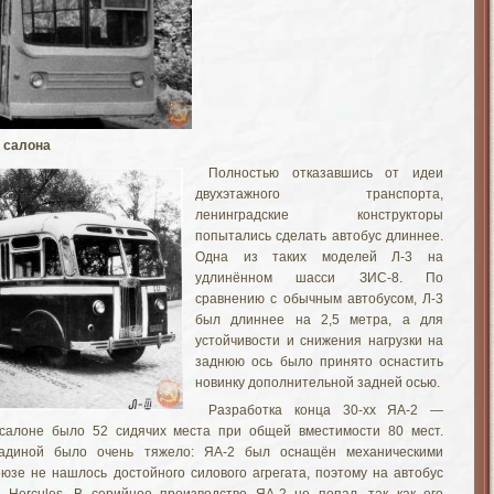
 салона
Полностью отказавшись от идеи
двухэтажного транспорта,
ленинградские конструкторы
попытались сделать автобус длиннее.
Одна из таких моделей Л-3 на
удлинённом шасси ЗИС-8. По
сравнению с обычным автобусом, Л-3
был длиннее на 2,5 метра, а для
устойчивости и снижения нагрузки на
заднюю ось было принято оснастить
новинку дополнительной задней осью.
Разработка конца 30-хх ЯА-2 —
салоне было 52 сидячих места при общей вместимости 80 мест.
мадиной было очень тяжело: ЯА-2 был оснащён механическими
юзе не нашлось достойного силового агрегата, поэтому на автобус