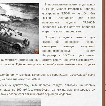
В послевоенное время и до конца
60-хх во многих курортных городах
курсировали ЗИС-8 — автобус без
крыши. Специально для Сочи
выпускалась модель ПАЗ-654-
кабриолет. Сейчас автобус-кабриолет
встретить просто нереально.
Помимо создания техники для
комфортной перевозки людей,
некоторые заводы выпускали
специализированную технику.
Например, в 50-70-хх годах можно
-библиотеку, автобус-магазин, автобус-киноустановку и даже автобус-
ом заводе Кубань выпускались автобусы-парикмахерские и даже
аселённом пункте были качественные дороги. Для таких условий была
 на базе знаменитого ГАЗ-66.
бычных двигателях, были попытки создать автобусы на газовых
онялась до 160 км/ч), электробусы, технику на угле или древесных
з таких разработок так и не стала серийной моделью.