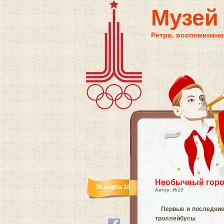
Музей
Ретро, воспоминания
Необычный горо
30 марта 16
Автор:
llb10
Первые и последни
троллейбусы