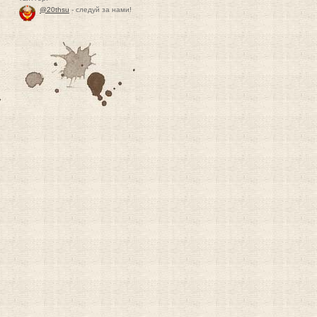
@20thsu
- следуй за нами!