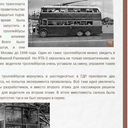
ого транспорта
равительство
идцатых годов.
время была
 запустить в
 троллейбусы
ся копиями
 Всего было
штук, и они
 Москвы до 1948 года. Один из таких троллейбусов можно увидеть в
аиной Раневской. Но ЯТБ-3 оказались не только непрактичными, но
ии: водители троллейбусов очень уставали за смену, управляя таким
 троллейбусов вернулись в шестидесятых: в ГДР приобрели два
са, но попытка эксперимента провалилась. Всё таки идея увеличить
ы разработчиков, и вместо второго этажа для пассажиров решили
 для водителя на втором этаже. В итоге вместимость салона была
 прототип так и не был запущен в серию.