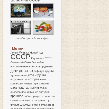
Вспомни СССР
>>> Смотреть больше фото
Метки
Музыка
Ленин
Новый год
СССР
Сделано в СССР
Советский Союз
быт
война
воспоминания
время
двор
деньги
детство
дети
дефицит
дружба
игра
журнал
завод
игрушка
история
игрушки
игры
кино
коллекция
литература
магазин
ностальгия
мода
отдых
очередь
песни
пионер
праздник
прошлое
работа
радость
родители
семья
скачать
союз
страна
труд
школа
фильм
Рейтинг букмекеров
Беларуси на портале
beting-rating.by