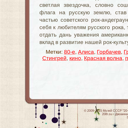
светлая звездочка, словно со
флага на русскую землю, став
частью советского рок-андеграу
себя к любителям русского рока, 
отдать дань уважения американ
вклад в развитие нашей рок-куль
Метки:
80-е
,
Алиса
,
Горбачев
,
Г
Стингрей
,
кино
,
Красная волна
,
© 2009-2015
Музей СССР "20-
20th.su
›
Джоанна 