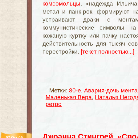
комсомольцы
, «надежда Ильича
метал и панк-рок, формируют н
устраивают драки с ментам
коммунистические символы на
кожаную куртку или пачку насто
действительность для тысяч сов
перестройки.
[текст полностью...]
Метки:
80-е
,
Авария-дочь мента
Маленькая Вера
,
Наталья Негод
ретро
Джоанна Стингрей. «Сво
07 Окт 09