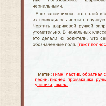
чернильными.
Еще запомнилось что полей в э
их приходилось чертить вручную
Чертить шариковой ручкой зап
утомительно. В начальных класса
это делали их родители. Это с
обозначенные поля.
[текст полнос
Метки:
Гимн
,
ластик
,
обратная 
песни
,
пионер
,
промакашка
,
ручк
ученики
,
школа