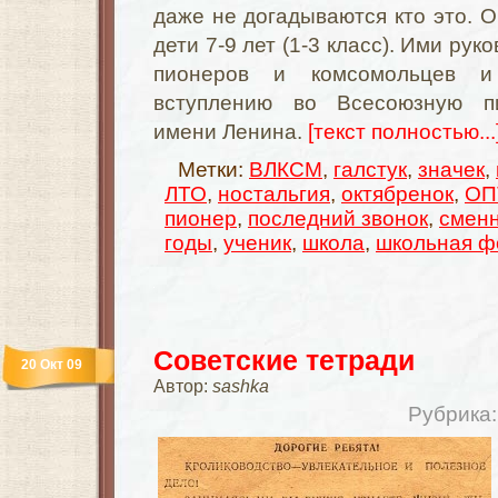
даже не догадываются кто это. 
дети 7-9 лет (1-3 класс). Ими ру
пионеров и комсомольцев и
вступлению во Всесоюзную п
имени Ленина.
[текст полностью...
Метки:
ВЛКСМ
,
галстук
,
значек
,
ЛТО
,
ностальгия
,
октябренок
,
ОП
пионер
,
последний звонок
,
сменн
годы
,
ученик
,
школа
,
школьная ф
Советские тетради
20 Окт 09
Автор:
sashka
Рубрика