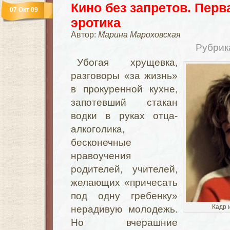
Кино без запретов. Перв
07 Окт 09
эротика
Автор:
Марина Мароховская
Рубрик
Убогая хрущевка,
разговоры «за жизнь»
в прокуренной кухне,
запотевший стакан
водки в руках отца-
алкоголика,
бесконечные
нравоучения
родителей, учителей,
желающих «причесать
под одну гребенку»
Кадр 
нерадивую молодежь.
Но вчерашние