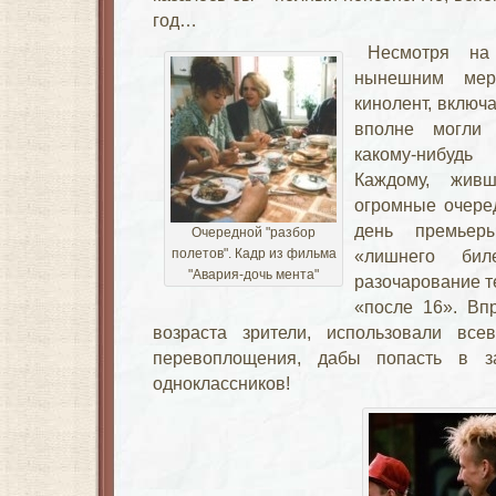
год…
Несмотря на
нынешним мер
кинолент, включа
вполне могли 
какому-нибудь 
Каждому, жив
огромные очере
день премьеры
Очередной "разбор
полетов". Кадр из фильма
«лишнего бил
"Авария-дочь мента"
разочарование те
«после 16». Вп
возраста зрители, использовали вс
перевоплощения, дабы попасть в з
одноклассников!