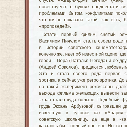
спустя, «Авария-дочь мента» (жанр
повествуется о буднях среднестатисти
проблемами, бытом, конфликтами покол
что жизнь показана такой, как есть, 
«проповедей».
Кстати, первый фильм, снятый реж
Василием Пичулом, стал в своем роде 
в истории советского кинематограф
конечно же, идет об известной сцене, гд
герои – Вера (Наталья Негода) и ее дру
(Андрей Соколов), предаются любовным
Это и стала своего рода первая со
эротика, а сейчас уже ретро эротика. До э
на такой эксперимент режиссеры долг
выхода фильма желающих вывести за
экран стало куда больше. Подобный ф
грудь Оксаны Арбузовой, сыгравшей д
известную в тусовке как «Авария»
советскую школьницу, да еще в ква
казалось бы – полный нонсенс. Но, вспо