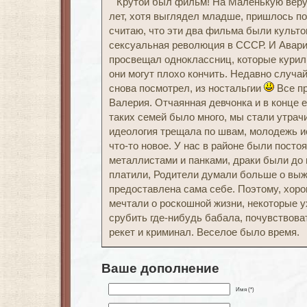
Крутой был фильм! На Маленькую веру 
лет, хотя выглядел младше, пришлось п
считаю, что эти два фильма были культо
сексуальная революция в СССР. И Авари
просвещал одноклассниц, которые курили
они могут плохо кончить. Недавно случа
снова посмотрел, из ностальгии
Все пр
Валерия. Отчаянная девчонка и в конце е
таких семей было много, мы стали утрач
идеология трещала по швам, молодежь и
что-то новое. У нас в районе были пост
металлистами и панками, драки были до 
платили, Родители думали больше о вы
предоставлена сама себе. Поэтому, хоро
мечтали о роскошной жизни, некоторые у
срубить где-нибудь бабала, почувствова
рекет и криминал. Веселое было время.
Ваше дополнение
Имя (*)