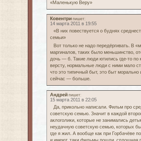
«Маленькую Веру»
Ковентри
пишет:
14 марта 2011 в 19:55
«В них повествуется о буднях среднес
семьи»
Вот только не надо передёргивать. В «
маргиналов, таких было меньшинство, от
дочь — б. Такие люди ютились где-то по 
версту, нормальные люди с ними мало ст
что это типичный быт, это быт морально
сейчас — больше.
Андрей
пишет:
15 марта 2011 в 22:05
Да, прикольно написали. Фильм про ср
советскую семью. Значит в каждой втор
аклоголики, которые не занимались детьми
неудачную советскую семью, которых бы
где я жил. А вообще как при Горбачёве п
и имеют, таки фильмы пошли, сплошная г