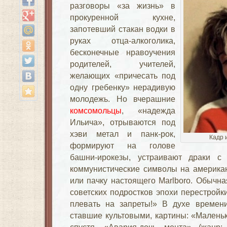
разговоры «за жизнь» в
прокуренной кухне,
запотевший стакан водки в
руках отца-алкоголика,
бесконечные нравоучения
родителей, учителей,
желающих «причесать под
одну гребенку» нерадивую
молодежь. Но вчерашние
комсомольцы
, «надежда
Ильича», отрываются под
хэви метал и панк-рок,
Кадр 
формируют на голове
башни-ирокезы, устраивают драки с
коммунистические символы на американ
или пачку настоящего Marlboro. Обычна
советских подростков эпохи перестройк
плевать на запреты!» В духе времени
ставшие культовыми, картины: «Маленьк