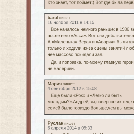
Кто знает, тот поймет:) Вот где была перва
barol
пишет:
16 ноября 2011 в 14:15
Все началось немного раньше: в 1986 
после него «Асса». Вот они действитель
А «Маленькая Вера» и «Авария» были уж
только и ходили из-за сцены занятий лю
нее массово покидали зал.
Да, и поправка, по-моему главную герои
не Валерией.
Мария
пишет:
4 сентября 2012 в 15:08
Еще были «Рок» и «Легко ли быть
молодым?».Андрей,вы,наверное из тех,кт
семей было гораздо больше,чем вы може
Руслан
пишет:
6 апреля 2014 в 09:33