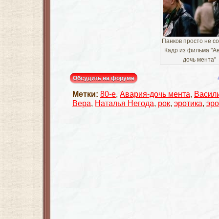
Панков просто не с
Кадр из фильма "А
дочь мента"
Обсудить на форуме
Метки:
80-е
,
Авария-дочь мента
,
Васил
Вера
,
Наталья Негода
,
рок
,
эротика
,
эро