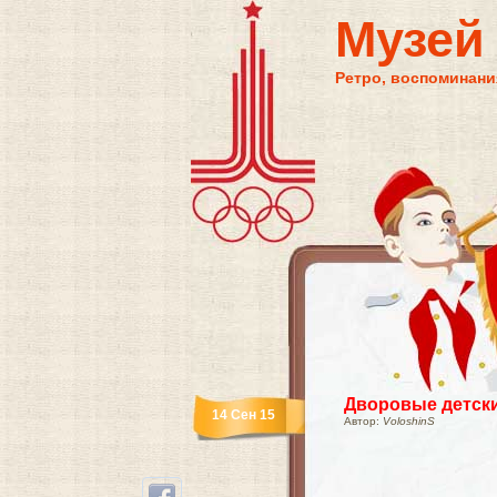
Музей
Ретро, воспоминания
Дворовые детски
14 Сен 15
Автор:
VoloshinS