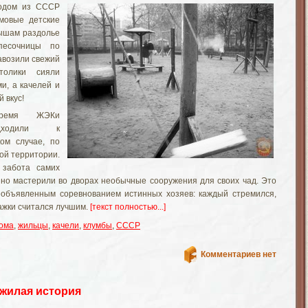
родом из СССР
мовые детские
лышам раздолье
есочницы по
завозили свежий
толики сияли
и, а качелей и
 вкус!
ремя ЖЭКи
одходили к
ком случае, по
ой территории.
забота самих
но мастерили во дворах необычные сооружения для своих чад. Это
объявленным соревнованием истинных хозяев: каждый стремился,
ажки считался лучшим.
[текст полностью...]
ома
,
жильцы
,
качели
,
клумбы
,
СССР
Комментариев нет
жилая история