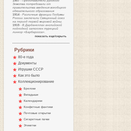
1907
-
Представители русского
Земства потребовали от
правительства введения всеобщего
обязательного образования
1914
-
Различные фракции Госдумы
России заключили Священный союз
на период первой мировой войны.
1915
-
В Дарданеллах английской
подлодкой затоплен турецкий
линкор «Барбаросса».
показать еще/скрыть
Рубрики
80-е года
Документы
Игрушки СССР
Как это было
Коллекционирование
Брелоки
Вкладыши
Календарики
Конфетные фантики
Почтовые открытки
Сигаретные пачки
Этикетки