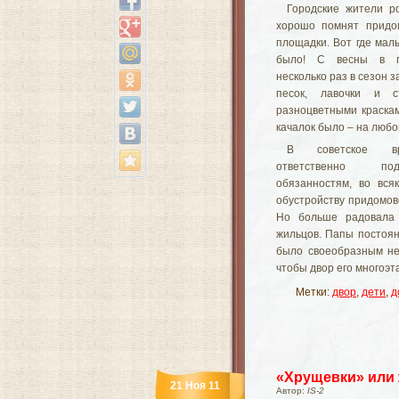
Городские жители 
хорошо помнят придо
площадки. Вот где ма
было! С весны в п
несколько раз в сезон 
песок, лавочки и с
разноцветными краскам
качалок было – на любой
В советское в
ответственно п
обязанностям, во вся
обустройству придомов
Но больше радовала 
жильцов. Папы постоян
было своеобразным не
чтобы двор его многоэт
Метки:
двор
,
дети
,
д
«Хрущевки» или 
21 Ноя 11
Автор:
IS-2