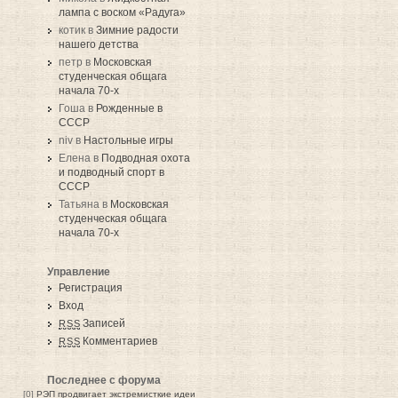
лампа с воском «Радуга»
котик в
Зимние радости
нашего детства
петр в
Московская
студенческая общага
начала 70-х
Гоша в
Рожденные в
СССР
niv в
Настольные игры
Елена в
Подводная охота
и подводный спорт в
СССР
Татьяна в
Московская
студенческая общага
начала 70-х
Управление
Регистрация
Вход
Записей
RSS
Комментариев
RSS
Последнее с форума
[0]
РЭП продвигает экстремисткие идеи