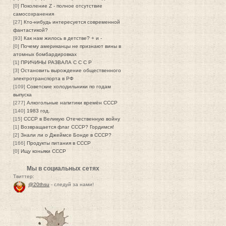
[0]
Поколение Z - полное отсутствие
самосохранения
[27]
Кто-нибудь интересуется современной
фантастикой?
[93]
Как нам жилось в детстве? + и -
[0]
Почему американцы не признают вины в
атомных бомбардировках
[1]
ПРИЧИНЫ РАЗВАЛА С С С Р
[3]
Остановить вырождение общественного
электротранспорта в РФ
[109]
Советские холодильники по годам
выпуска
[277]
Алкогольные напитики времён СССР
[140]
1983 год.
[15]
СССР в Великую Отечественную войну
[1]
Возвращается флаг СССР? Гордимся!
[2]
Знали ли о Джеймсе Бонде в СССР?
[166]
Продукты питания в СССР
[0]
Ищу коньяки СССР
Мы в социальных сетях
Твиттер:
@20thsu
- следуй за нами!