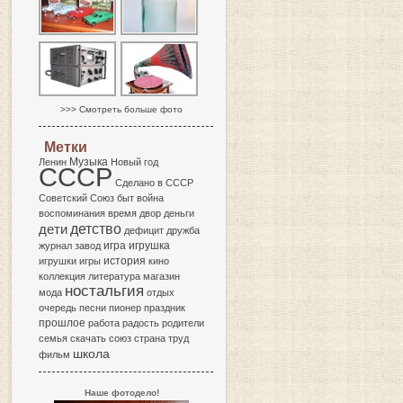
>>> Смотреть больше фото
Метки
Музыка
Ленин
Новый год
СССР
Сделано в СССР
Советский Союз
быт
война
воспоминания
время
двор
деньги
детство
дети
дефицит
дружба
игра
журнал
завод
игрушка
история
игрушки
игры
кино
коллекция
литература
магазин
ностальгия
мода
отдых
очередь
песни
пионер
праздник
прошлое
работа
радость
родители
семья
скачать
союз
страна
труд
школа
фильм
Наше фотодело!