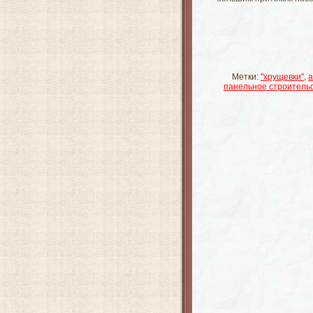
Метки:
"хрущевки"
,
а
панельное строитель