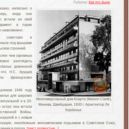
Рубрика:
Как это было
азано, написано о
ерь, когда они
о встали на свой
ндамент в парке
о невозможно.
в советских и
екала под крышами
зысков строений.
более чем скромных
можно разглядеть
орбюзье довоенной
, что Н.С. Хрущев
ы французских
алеком 1948 году
 жилья для широких
Многоквартирный дом Кларте (Maison Clarté),
актуальной и в 20-
Женева, Швейцария, 1930 г. Архитектор Ле
о остро она встала
Корбюзье.
ественной Войны.
разрухой и с новым
изации, неизбежным экономическим подъемом в Советском Союз,
ления в города.
[текст полностью...]