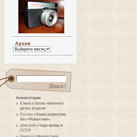
Архив
Комментарии
Елена
в
Уроки «военного
дела» в школе
Руслан в
Какая романтика
без «Романтики»
Дмитрий в
Чудо-кремы в
СССР
Микола в
Жидкостная