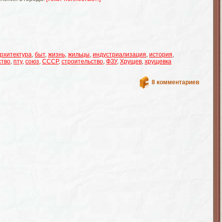
рхитектура
,
быт
,
жизнь
,
жильцы
,
индустриализация
,
история
,
ство
,
пту
,
союз
,
СССР
,
строительство
,
ФЗУ
,
Хрущев
,
хрущевка
8 комментариев