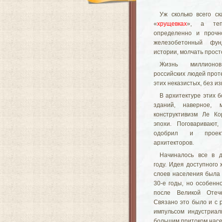
Уж сколько всего ск
«
хрущевках
», а теп
определенно и прочн
железобетонный фу
истории, молчать прост
Жизнь миллионо
российских людей прот
этих неказистых, без и
В архитектуре этих 
зданий, наверное, 
конструктивизм Ле К
эпохи. Поговаривают
одобрил и проект
архитекторов.
Начиналось все в д
году. Идея доступного
слоев населения была 
30-е годы, но особенн
после Великой Отеч
Связано это было и с 
импульсом индустриал
большим притоком насе