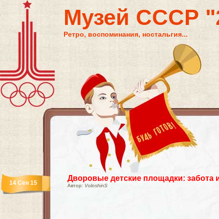
Музей СССР "2
Ретро, воспоминания, ностальгия...
Дворовые детские площадки: забота 
14 Сен 15
Автор:
VoloshinS