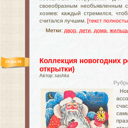
своеобразным необъявленным с
хозяев: каждый стремился, что
считался лучшим.
[текст полностью
Метки:
двор
,
дети
,
дома
,
жильц
Коллекция новогодних р
29 Дек 09
открытки)
Автор:
sashka
Рубр
Но
асс
счас
сам
пр