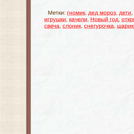
Метки:
гномик
,
дед мороз
,
дети
игрушки
,
качели
,
Новый год
,
откр
свеча
,
слоник
,
снегурочка
,
шарик