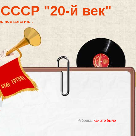
 СССР "20-й век"
, ностальгия...
е
Рубрика:
Как это было