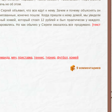
ечь не об этом.
Сергей объявил, что все идут к нему. Зачем и почему объяснять он
тригованные, конечно пошли. Когда пришли к нему домой, мы увидели
ый хоккей, который стоил 12 рублей и был практически у каждого.
аровались. Но как обычно у Сереги оказалось все продумано.
[текст
оманда
,
мяч
,
приставка
,
теннис
,
турнир
,
футбол
,
хоккей
9 комментариев