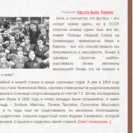
Рубрика:
Как это было
,
Разное
Хотя, и считается, что футбол – это
«спорт номер один», но в СССР,
спортом «номер один» был, все же,
хоккей. Победы сборной Союза на
Олимпиадах, чемпионатах Мира и
Европы – все это способствовало его
популярности и массовости. Только в
турнирах «Золотая шайба»
участвовало более миллиона
мальчишек!!! Разве, это не говорит о
 к нему?
айбой в нашей стране в конце сороковых годов. А уже в 1954 году
юза стала Чемпионом Мира, одолев в главном матче родоначальников
деров в этом виде спорта канадцев со счетом 7:2. Затем, последовала
их Играх в 1956 году, и снова канадцы были посрамлены. А какие
 льду – Бобров,
Мкртчан
, Пучков,
Трегубов
,
Сологубов
. Массового
е в те годы еще не существовало, но миллионы болельщиков,
 радиоточек, слушали радостный голос Вадима
Синявского
, который
урниров. Слушали и гордились своей страной.
[текст полностью...]