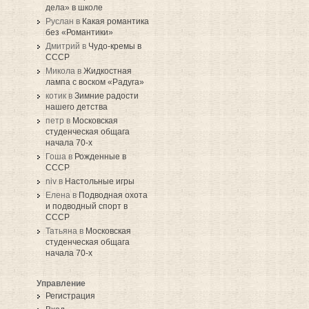
дела» в школе
Руслан в
Какая романтика
без «Романтики»
Дмитрий в
Чудо-кремы в
СССР
Микола в
Жидкостная
лампа с воском «Радуга»
котик в
Зимние радости
нашего детства
петр в
Московская
студенческая общага
начала 70-х
Гоша в
Рожденные в
СССР
niv в
Настольные игры
Елена в
Подводная охота
и подводный спорт в
СССР
Татьяна в
Московская
студенческая общага
начала 70-х
Управление
Регистрация