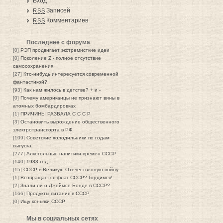
Вход
Записей
RSS
Комментариев
RSS
Последнее с форума
[0]
РЭП продвигает экстремисткие идеи
[0]
Поколение Z - полное отсутствие
самосохранения
[27]
Кто-нибудь интересуется современной
фантастикой?
[93]
Как нам жилось в детстве? + и -
[0]
Почему американцы не признают вины в
атомных бомбардировках
[1]
ПРИЧИНЫ РАЗВАЛА С С С Р
[3]
Остановить вырождение общественного
электротранспорта в РФ
[109]
Советские холодильники по годам
выпуска
[277]
Алкогольные напитики времён СССР
[140]
1983 год.
[15]
СССР в Великую Отечественную войну
[1]
Возвращается флаг СССР? Гордимся!
[2]
Знали ли о Джеймсе Бонде в СССР?
[166]
Продукты питания в СССР
[0]
Ищу коньяки СССР
Мы в социальных сетях