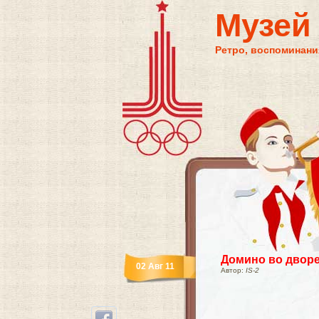
Музей
Ретро, воспоминания
Домино во двор
02 Авг 11
Автор:
IS-2