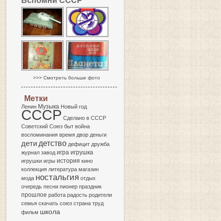
Вспомни СССР
>>> Смотреть больше фото
Метки
Музыка
Ленин
Новый год
СССР
Сделано в СССР
Советский Союз
быт
война
воспоминания
время
двор
деньги
детство
дети
дефицит
дружба
игра
журнал
завод
игрушка
история
игрушки
игры
кино
коллекция
литература
магазин
ностальгия
мода
отдых
очередь
песни
пионер
праздник
прошлое
работа
радость
родители
семья
скачать
союз
страна
труд
школа
фильм