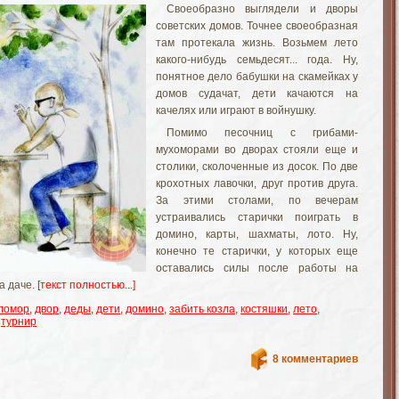
Своеобразно выглядели и дворы
советских домов. Точнее своеобразная
там протекала жизнь. Возьмем лето
какого-нибудь семьдесят... года. Ну,
понятное дело бабушки на скамейках у
домов судачат, дети качаются на
качелях или играют в войнушку.
Помимо песочниц с грибами-
мухоморами во дворах стояли еще и
столики, сколоченные из досок. По две
крохотных лавочки, друг против друга.
За этими столами, по вечерам
устраивались старички поиграть в
домино, карты, шахматы, лото. Ну,
конечно те старички, у которых еще
оставались силы после работы на
а даче.
[текст полностью...]
ломор
,
двор
,
деды
,
дети
,
домино
,
забить козла
,
костяшки
,
лето
,
,
турнир
8 комментариев