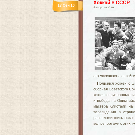
Хоккей в СССР
17 Сен 10
Автор:
sashka
его массовости, о любви
Появился хоккей с ш
сборная Советского Со
хоккея и признанных ли
и победа на Олимпийск
мастера блистали на
телевидения в стран
расположившись возле
вел репортажи с этих т