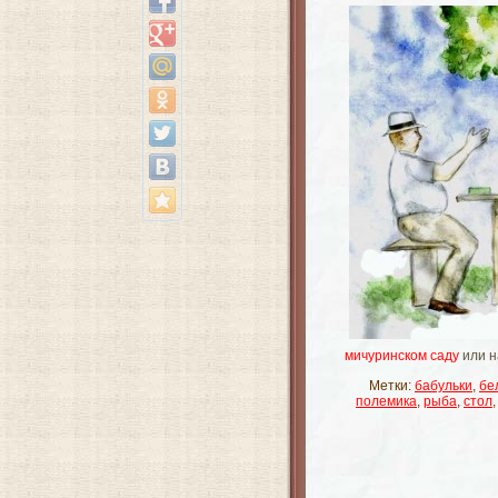
мичуринском саду
или н
Метки:
бабульки
,
бе
полемика
,
рыба
,
стол