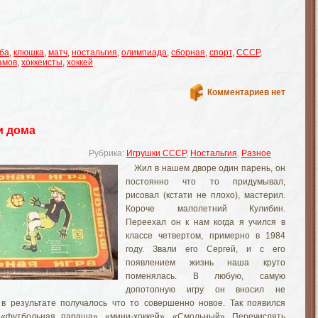
ба
,
клюшка
,
матч
,
ностальгия
,
олимпиада
,
сборная
,
спорт
,
СССР
,
амов
,
хоккеисты
,
хоккей
Комментариев нет
и дома
Рубрика:
Игрушки СССР
,
Ностальгия
,
Разное
Жил в нашем дворе один парень, он
постоянно что то придумывал,
рисовал (кстати не плохо), мастерил.
Короче малолетний Кулибин.
Переехал он к нам когда я учился в
классе четвертом, примерно в 1984
году. Звали его Сергей, и с его
появлением жизнь наша круто
поменялась. В любую, самую
допотопную игру он вносил не
в результате получалось что то совершенно новое. Так появился
«футбольная параша», «мини-хоккей», «Смольный». Перечислять