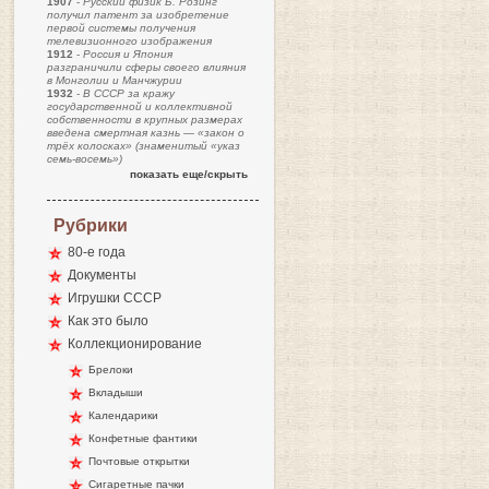
1907
-
Русский физик Б. Розинг
получил патент за изобретение
первой системы получения
телевизионного изображения
1912
-
Россия и Япония
разграничили сферы своего влияния
в Монголии и Манчжурии
1932
-
В СССР за кражу
государственной и коллективной
собственности в крупных размерах
введена смертная казнь — «закон о
трёх колосках» (знаменитый «указ
семь-восемь»)
показать еще/скрыть
Рубрики
80-е года
Документы
Игрушки СССР
Как это было
Коллекционирование
Брелоки
Вкладыши
Календарики
Конфетные фантики
Почтовые открытки
Сигаретные пачки