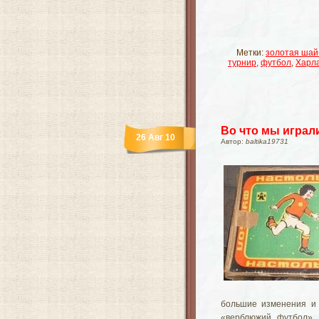
Метки:
золотая шай
турнир
,
футбол
,
Харл
Во что мы играл
26 Авг 10
Автор:
baltika19731
большие изменения и 
«верблюжий футбол», 