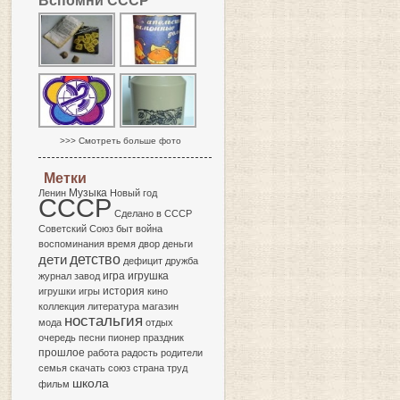
Вспомни СССР
>>> Смотреть больше фото
Метки
Музыка
Ленин
Новый год
СССР
Сделано в СССР
Советский Союз
быт
война
воспоминания
время
двор
деньги
детство
дети
дефицит
дружба
игра
журнал
завод
игрушка
история
игрушки
игры
кино
коллекция
литература
магазин
ностальгия
мода
отдых
очередь
песни
пионер
праздник
прошлое
работа
радость
родители
семья
скачать
союз
страна
труд
школа
фильм