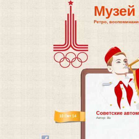
Музей
Ретро, воспоминания
Советские авто
10 Окт 14
Автор:
lilu