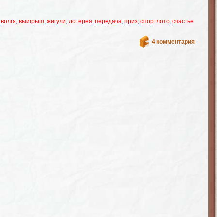
,
волга
,
выигрыш
,
жигули
,
лотерея
,
передача
,
приз
,
спортлото
,
счастье
4 комментария