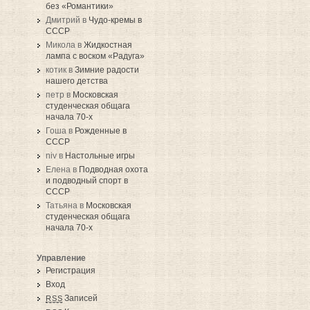
без «Романтики»
Дмитрий в
Чудо-кремы в
СССР
Микола в
Жидкостная
лампа с воском «Радуга»
котик в
Зимние радости
нашего детства
петр в
Московская
студенческая общага
начала 70-х
Гоша в
Рожденные в
СССР
niv в
Настольные игры
Елена в
Подводная охота
и подводный спорт в
СССР
Татьяна в
Московская
студенческая общага
начала 70-х
Управление
Регистрация
Вход
Записей
RSS