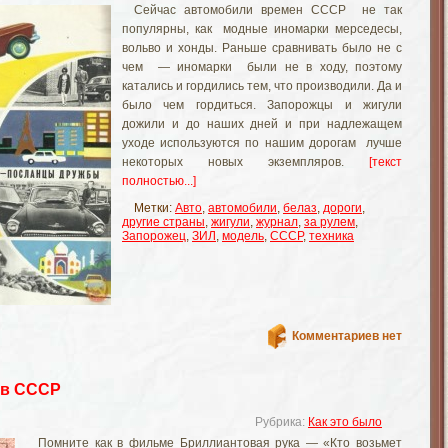
Сейчас автомобили времен СССР не так
популярны, как модные иномарки мерседесы,
вольво и хонды. Раньше сравнивать было не с
чем — иномарки были не в ходу, поэтому
катались и гордились тем, что производили. Да и
было чем гордиться. Запорожцы и жигули
дожили и до наших дней и при надлежащем
уходе используются по нашим дорогам лучше
некоторых новых экземпляров.
[текст
полностью...]
Метки:
Авто
,
автомобили
,
белаз
,
дороги
,
другие страны
,
жигули
,
журнал
,
за рулем
,
Запорожец
,
ЗИЛ
,
модель
,
СССР
,
техника
Комментариев нет
 в СССР
Рубрика:
Как это было
Помните как в фильме Бриллиантовая рука — «Кто возьмет