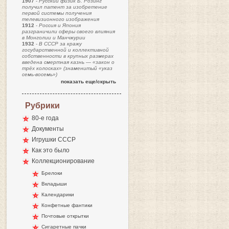
1907
-
Русский физик Б. Розинг
получил патент за изобретение
первой системы получения
телевизионного изображения
1912
-
Россия и Япония
разграничили сферы своего влияния
в Монголии и Манчжурии
1932
-
В СССР за кражу
государственной и коллективной
собственности в крупных размерах
введена смертная казнь — «закон о
трёх колосках» (знаменитый «указ
семь-восемь»)
показать еще/скрыть
Рубрики
80-е года
Документы
Игрушки СССР
Как это было
Коллекционирование
Брелоки
Вкладыши
Календарики
Конфетные фантики
Почтовые открытки
Сигаретные пачки