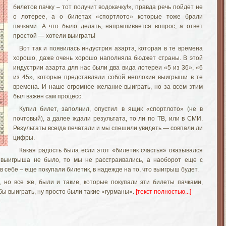
билетов пачку – тот получит водокачку!», правда речь пойдет не
о лотерее, а о билетах «спортлото» которые тоже брали
пачками. А что было делать, напрашивается вопрос, а ответ
простой — хотели выиграть!
Вот так и появилась индустрия азарта, которая в те времена
хорошо, даже очень хорошо наполняла бюджет страны. В этой
индустрии азарта для нас были два вида лотереи «5 из 36», «6
из 45», которые представляли собой неплохие выигрыши в те
времена. И наше огромное желание выиграть, но за всем этим
был важен сам процесс.
Купил билет, заполнил, опустил в ящик «спортлото» (не в
почтовый), а далее ждали результата, то ли по ТВ, или в СМИ.
Результаты всегда печатали и мы спешили увидеть — совпали ли
цифры.
Какая радость была если этот «билетик счастья» оказывался
выигрыша не было, то мы не расстраивались, а наоборот еще с
 себе – еще покупали билетик, в надежде на то, что выигрыш будет.
, но все же, были и такие, которые покупали эти билеты пачками,
 бы выиграть, ну просто были такие «гурманы».
[текст полностью...]