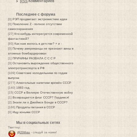
Комментариев
RSS
Последнее с форума
[0]
РЭП продвигает экстремисткие идеи
[0]
Поколение Z - полное отсутствие
самосохранения
[27]
Кто-нибудь интересуется современной
фантастикой?
[93]
Как нам жилось в детстве? + и -
[0]
Почему американцы не признают вины в
атомных бомбардировках
[1]
ПРИЧИНЫ РАЗВАЛА С С С Р
[3]
Остановить вырождение общественного
электротранспорта в РФ
[109]
Советские холодильники по годам
выпуска
[277]
Алкогольные напитики времён СССР
[140]
1983 год.
[15]
СССР в Великую Отечественную войну
[1]
Возвращается флаг СССР? Гордимся!
[2]
Знали ли о Джеймсе Бонде в СССР?
[166]
Продукты питания в СССР
[0]
Ищу коньяки СССР
Мы в социальных сетях
Твиттер:
@20thsu
- следуй за нами!