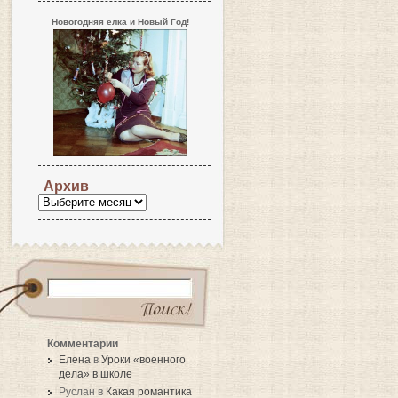
Новогодняя елка и Новый Год!
Архив
Комментарии
Елена
в
Уроки «военного
дела» в школе
Руслан в
Какая романтика