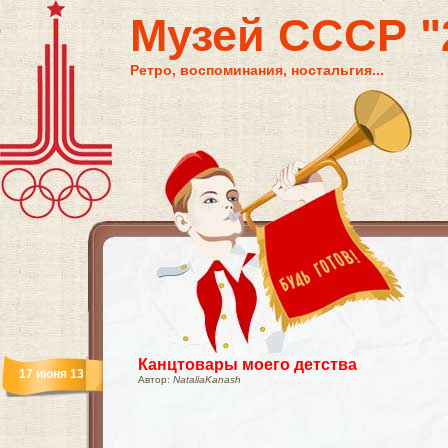
Музей СССР "2
Ретро, воспоминания, ностальгия...
Канцтовары моего детства
17 июня 13
Автор:
NataliaKanash