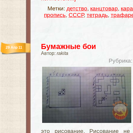
Метки:
детство
,
канцтовар
,
кар
пропись
,
СССР
,
тетрадь
,
трафар
Бумажные бои
29 Апр 11
Автор:
rakita
Рубрика
это рисование. Рисование не 