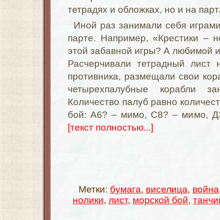
тетрадях и обложках, но и на парт
Иной раз занимали себя играми
парте. Например, «Крестики – н
этой забавной игры? А любимой и
Расчерчивали тетрадный лист 
противника, размещали свои кора
четырехпалубные корабли за
Количество палуб равно количест
бой: А6? – мимо, С8? – мимо, Д3
[текст полностью...]
Метки:
бумага
,
виселица
,
война
нолики
,
лист
,
морской бой
,
танчи