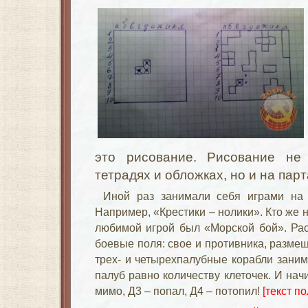
это рисование. Рисование не 
тетрадях и обложках, но и на парт
Иной раз занимали себя играми на 
Например, «Крестики – нолики». Кто же н
любимой игрой был «Морской бой». Рас
боевые поля: свое и противника, размещ
трех- и четырехпалубные корабли заним
палуб равно количеству клеточек. И нач
мимо, Д3 – попал, Д4 – потопил!
[текст по