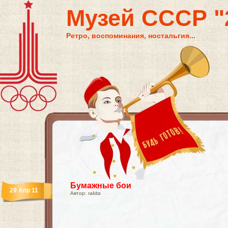
Музей СССР "2
Ретро, воспоминания, ностальгия...
Бумажные бои
29 Апр 11
Автор:
rakita