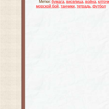
Метки:
бумага
,
виселица
,
война
,
клточ
морской бой
,
танчики
,
тетрадь
,
футбол