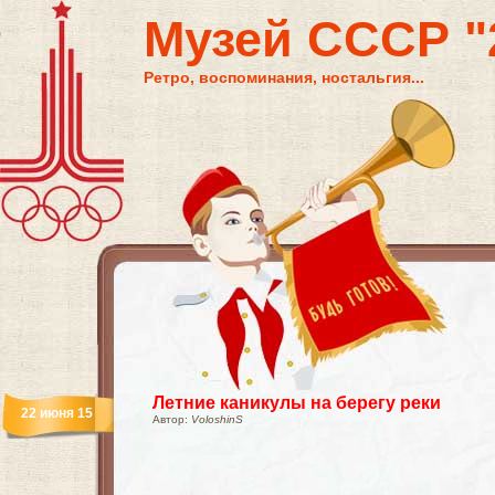
Музей СССР "2
Ретро, воспоминания, ностальгия...
Летние каникулы на берегу реки
22 июня 15
Автор:
VoloshinS