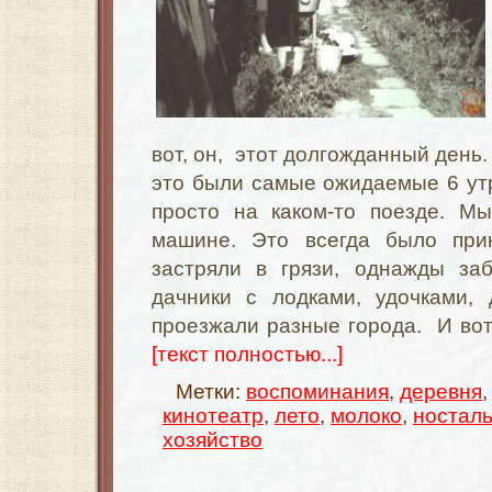
вот, он, этот долгожданный день.
это были самые ожидаемые 6 утр
просто на каком-то поезде. М
машине. Это всегда было пр
застряли в грязи, однажды заб
дачники с лодками, удочками,
проезжали разные города. И вот,
[текст полностью...]
Метки:
воспоминания
,
деревня
кинотеатр
,
лето
,
молоко
,
носталь
хозяйство