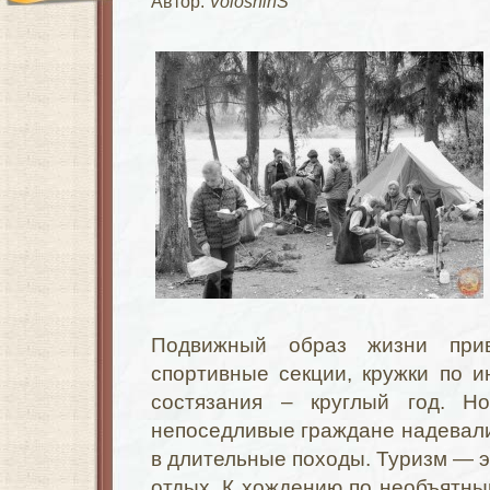
Автор:
VoloshinS
Подвижный образ жизни при
спортивные секции, кружки по 
состязания – круглый год. Н
непоседливые граждане надевали
в длительные походы. Туризм — эт
отдых. К хождению по необъятн