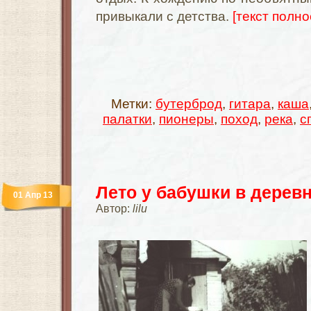
привыкали с детства.
[текст полно
Метки:
бутерброд
,
гитара
,
каша
палатки
,
пионеры
,
поход
,
река
,
с
Лето у бабушки в дерев
01 Апр 13
Автор:
lilu