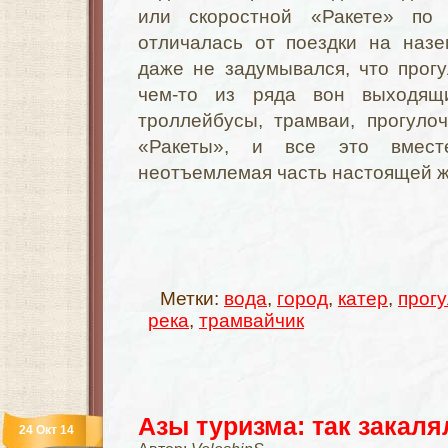
или скоростной «Ракете» по
отличалась от поездки на назе
даже не задумывался, что прог
чем-то из ряда вон выходящ
троллейбусы, трамваи, прогуло
«Ракеты», и все это вмест
неотъемлемая часть настоящей 
Метки:
вода
,
город
,
катер
,
прогу
река
,
трамвайчик
Азы туризма: так закаля
24 Окт 14