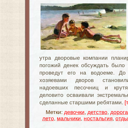
утра дворовые компании плани
погожий денек обсуждать было 
проведут его на водоеме. До
хозяевами дворов станови
надоевших песочниц и крутя
деловито осваивали экстремаль
сделанные старшими ребятами.
[
Метки:
девочки
,
детство
,
дорога
лето
,
мальчики
,
ностальгия
,
отды