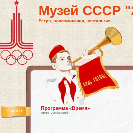
Музей СССР "2
Ретро, воспоминания, ностальгия...
Программа «Время»
03 Фев 12
Автор:
Aleksandr58