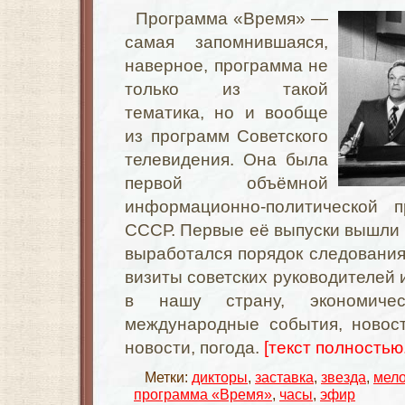
Программа «Время» —
самая запомнившаяся,
наверное, программа не
только из такой
тематика, но и вообще
из программ Советского
телевидения. Она была
первой объёмной
информационно-политической п
СССР. Первые её выпуски вышли в
выработался порядок следовани
визиты советских руководителей
в нашу страну, экономичес
международные события, новост
новости, погода.
[текст полностью.
Метки:
дикторы
,
заставка
,
звезда
,
мел
программа «Время»
,
часы
,
эфир