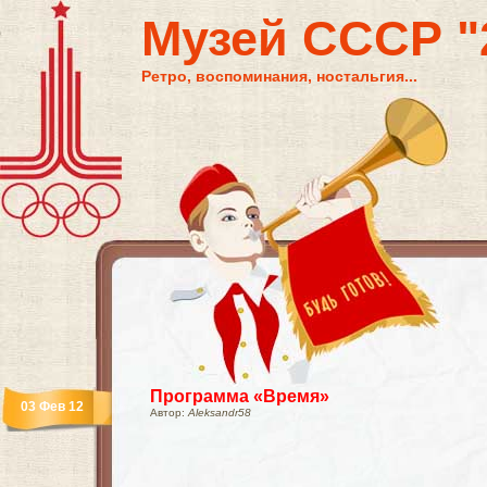
Музей СССР "2
Ретро, воспоминания, ностальгия...
Программа «Время»
03 Фев 12
Автор:
Aleksandr58