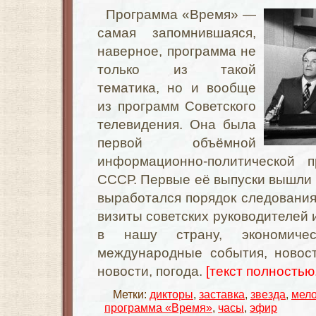
Программа «Время» —
самая запомнившаяся,
наверное, программа не
только из такой
тематика, но и вообще
из программ Советского
телевидения. Она была
первой объёмной
информационно-политической п
СССР. Первые её выпуски вышли в
выработался порядок следовани
визиты советских руководителей
в нашу страну, экономичес
международные события, новост
новости, погода.
[текст полностью.
Метки:
дикторы
,
заставка
,
звезда
,
мел
программа «Время»
,
часы
,
эфир