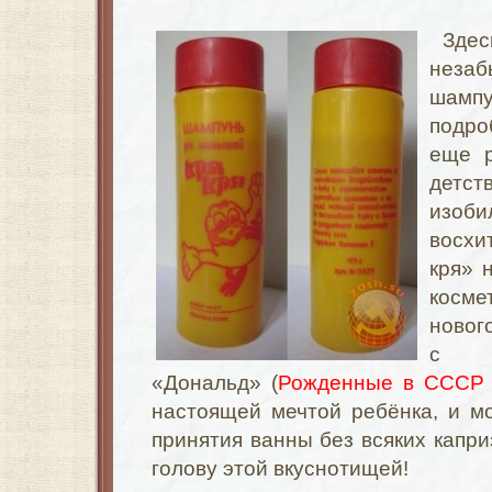
Зде
нез
шамп
подро
еще р
детст
изоби
восхи
кря» 
косм
новог
с а
«Дональд» (
Рожденные в СССР
настоящей мечтой ребёнка, и м
принятия ванны без всяких капр
голову этой
вкуснотищей
!