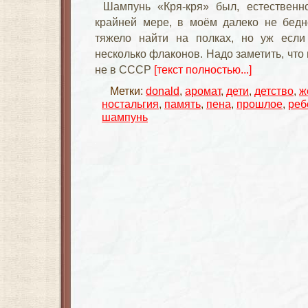
Шампунь «Кря-кря» был, естественн
крайней мере, в моём далеко не бедн
тяжело найти на полках, но уж если
несколько флаконов. Надо заметить, что 
не в СССР
[текст полностью...]
Метки:
donald
,
аромат
,
дети
,
детство
,
ж
ностальгия
,
память
,
пена
,
прошлое
,
реб
шампунь