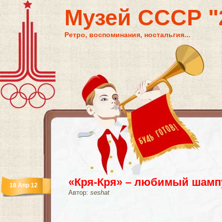
Музей СССР "2
Ретро, воспоминания, ностальгия...
«Кря-Кря» – любимый шампу
18 Апр 12
Автор:
seshat