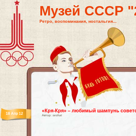
Музей СССР "2
Ретро, воспоминания, ностальгия...
«Кря-Кря» – любимый шампунь советс
18 Апр 12
Автор:
seshat