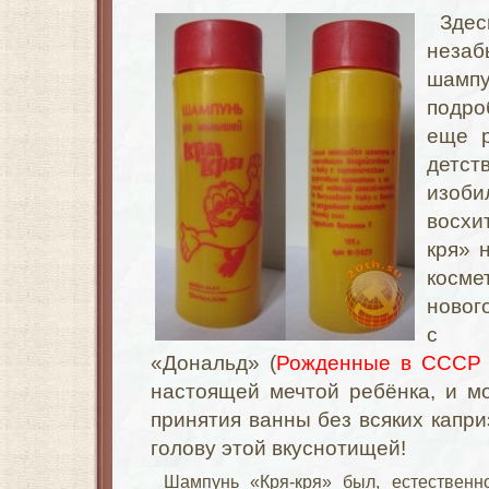
Зде
нез
шамп
подро
еще р
детст
изоби
восхи
кря» 
косм
новог
с а
«Дональд» (
Рожденные в СССР
настоящей мечтой ребёнка, и м
принятия ванны без всяких капр
голову этой
вкуснотищей
!
Шампунь «Кря-кря» был, естественн