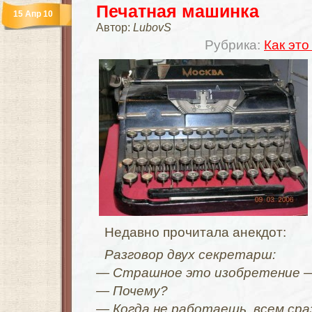
Печатная машинка
15 Апр 10
Автор:
LubovS
Рубрика:
Как это
Недавно прочитала анекдот:
Разговор двух секретарш:
— Страшное это изобретение —
— Почему?
— Когда не работаешь, всем сра