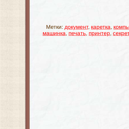
Метки:
документ
,
каретка
,
компь
машинка
,
печать
,
принтер
,
секре