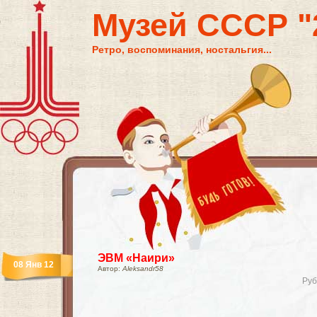
Музей СССР "2
Ретро, воспоминания, ностальгия...
ЭВМ «Наири»
08 Янв 12
Автор:
Aleksandr58
Руб