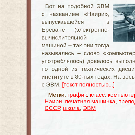
Вот на подобной ЭВМ
с названием «Наири»,
выпускавшейся в
Ереване (электронно-
вычислительной
машиной – так они тогда
назывались – слово «компьюте
употреблялось) довелось выпол
по одной из технических дисц
институте в 80-тых годах. На вес
с ЭВМ.
[текст полностью...]
Метки:
график
,
класс
,
компьюте
Наири
,
печатная машинка
,
препо
СССР
,
школа
,
ЭВМ