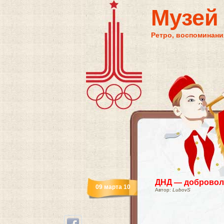
Музей
Ретро, воспоминания
ДНД — добровол
09 марта 10
Автор:
LubovS