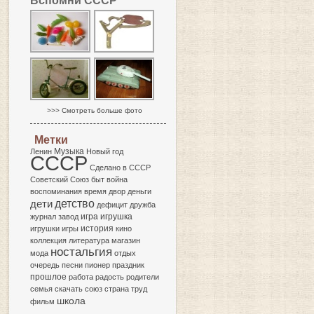
Вспомни СССР
>>> Смотреть больше фото
Метки
Музыка
Ленин
Новый год
СССР
Сделано в СССР
Советский Союз
быт
война
воспоминания
время
двор
деньги
детство
дети
дефицит
дружба
игра
журнал
завод
игрушка
история
игрушки
игры
кино
коллекция
литература
магазин
ностальгия
мода
отдых
очередь
песни
пионер
праздник
прошлое
работа
радость
родители
семья
скачать
союз
страна
труд
школа
фильм