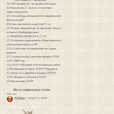
[0]
РЭП продвигает экстремисткие идеи
[0]
Поколение Z - полное отсутствие
самосохранения
[27]
Кто-нибудь интересуется современной
фантастикой?
[93]
Как нам жилось в детстве? + и -
[0]
Почему американцы не признают вины в
атомных бомбардировках
[1]
ПРИЧИНЫ РАЗВАЛА С С С Р
[3]
Остановить вырождение общественного
электротранспорта в РФ
[109]
Советские холодильники по годам
выпуска
[277]
Алкогольные напитики времён СССР
[140]
1983 год.
[15]
СССР в Великую Отечественную войну
[1]
Возвращается флаг СССР? Гордимся!
[2]
Знали ли о Джеймсе Бонде в СССР?
[166]
Продукты питания в СССР
[0]
Ищу коньяки СССР
Мы в социальных сетях
Твиттер:
@20thsu
- следуй за нами!