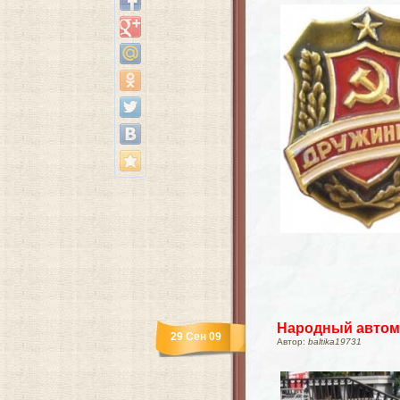
Народный автом
29 Сен 09
Автор:
baltika19731