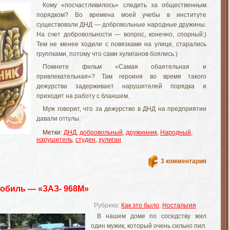
Кому «посчастливилось» следить за общественным
порядком? Во времена моей учебы в институте
существовали ДНД — добровольные народные дружины.
На счет добровольности — вопрос, конечно, спорный:)
Тем не менее ходили с повязками на улице, старались
группками, потому что сами хулиганов боялись:)
Помните фильм «Самая обаятельная и
привлекательная»? Там героиня во время такого
дежурства задерживает нарушителей порядка и
приходит на работу с бланшем.
Муж говорит, что за дежурство в ДНД на предприятии
давали отгулы.
Метки:
ДНД
,
добровольный
,
дружинник
,
Народный
,
нарушитель
,
студен
,
хулиган
3 комментария
обиль — «ЗАЗ- 968М»
Рубрика:
Как это было
,
Ностальгия
В нашем доме по соседству жил
один мужик, который очень сильно пил.