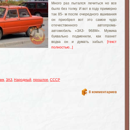
Много раз пытался лечиться но все
было без толку. И вот в году примерно
так 85- м после очередного вшивания
он приобрел вот это самое чудо
отечественного автопрома-
автомобиль «ЗАЗ- 968М». Мужика
буквально подменили, как пахнет
водка он и думать забыл.
[текст
полностью...]
лик
,
ЗАЗ
,
Народный
,
прошлое
,
СССР
8 комментариев