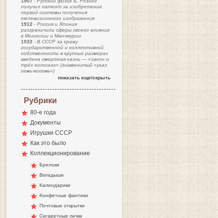
1907
-
Русский физик Б. Розинг
получил патент за изобретение
первой системы получения
телевизионного изображения
1912
-
Россия и Япония
разграничили сферы своего влияния
в Монголии и Манчжурии
1932
-
В СССР за кражу
государственной и коллективной
собственности в крупных размерах
введена смертная казнь — «закон о
трёх колосках» (знаменитый «указ
семь-восемь»)
показать еще/скрыть
Рубрики
80-е года
Документы
Игрушки СССР
Как это было
Коллекционирование
Брелоки
Вкладыши
Календарики
Конфетные фантики
Почтовые открытки
Сигаретные пачки