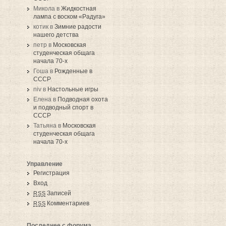
Микола в
Жидкостная
лампа с воском «Радуга»
котик в
Зимние радости
нашего детства
петр в
Московская
студенческая общага
начала 70-х
Гоша в
Рожденные в
СССР
niv в
Настольные игры
Елена в
Подводная охота
и подводный спорт в
СССР
Татьяна в
Московская
студенческая общага
начала 70-х
Управление
Регистрация
Вход
Записей
RSS
Комментариев
RSS
Последнее с форума