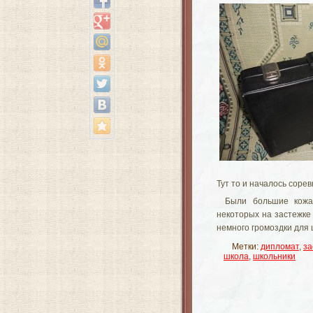
Тут то и началось сорев
Были большие кожа
некоторых на застежке
немного громоздки для
Метки:
дипломат
,
за
школа
,
школьники