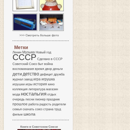
>>> Смотреть больше фото
Метки
Музыка
Ленин
Новый год
СССР
Сделано в СССР
Советский Союз
быт
война
воспоминания
время
двор
деньги
детство
дети
дефицит
дружба
игра
журнал
завод
игрушка
история
игрушки
игры
кино
коллекция
литература
магазин
ностальгия
мода
отдых
очередь
песни
пионер
праздник
прошлое
работа
радость
родители
семья
скачать
союз
страна
труд
школа
фильм
Книги в Советском Союзе