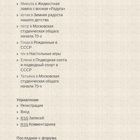
Микола в
Жидкостная
лампа с воском «Радуга»
котик в
Зимние радости
нашего детства
петр в
Московская
студенческая общага
начала 70-х
Гоша в
Рожденные в
СССР
niv в
Настольные игры
Елена в
Подводная охота
и подводный спорт в
СССР
Татьяна в
Московская
студенческая общага
начала 70-х
Управление
Регистрация
Вход
Записей
RSS
Комментариев
RSS
Последнее с форума