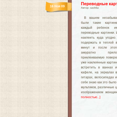
Переводные кар
16 Ноя 09
Автор:
sashka
В вашем незабыва
были такие картинк
каждый ребенок 
переводные картинки.
наклеить куда угодно
подержать в теплой в
минут и после этог
аккуратно при
приклеиваемую поверх
уже наклеянные карти
встретить в ваннах 
кафеле, на зеркалах 
гитарах, велосипедах и
себе знаю как это было
мультиков, различные 
изображением женщин
полностью...]