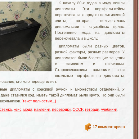
К началу 80-х годов в моду вошли
дипломаты. Эти портфели-кейсы
перекочевали в народ от политической
элиты, которая пользовалась
дипломатами в служебных целях.
Постепенно мода на дипломаты
перекочевала и в школу.
Дипломаты были разных цветов,
разной фактуры, разных размеров. У
дипломатов были блестящие защелки
с замочком и ключиками.
Старшеклассники заменили свои
школьные портфели на дипломаты.
нование, кто кого перещеголяет.
ные дипломаты с красивой ручкой и множеством отделений. У
 даже ставился код. Иметь такой дипломат было круто. Но они были
 школьников.
[текст полностью...]
стежка
,
кейс
,
мода
,
наклейки
,
переводки
,
СССР
,
тетради
,
учебники
,
17 комментариев