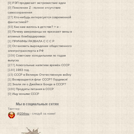
[0]
РЭП продвигает экстремисткие идеи
[0]
Поколение Z - полное отсутствие
самосохранения
[27]
Кто-нибудь интересуется современной
фантастикой?
[93]
Как нам жилось в детстве? + и -
[0]
Почему американцы не признают вины в
атомных бомбардировках
[1]
ПРИЧИНЫ РАЗВАЛА С С С Р
[3]
Остановить вырождение общественного
электротранспорта в РФ
[109]
Советские холодильники по годам
выпуска
[277]
Алкогольные напитики времён СССР
[140]
1983 год.
[15]
СССР в Великую Отечественную войну
[1]
Возвращается флаг СССР? Гордимся!
[2]
Знали ли о Джеймсе Бонде в СССР?
[166]
Продукты питания в СССР
[0]
Ищу коньяки СССР
Мы в социальных сетях
Твиттер:
@20thsu
- следуй за нами!