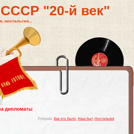
 СССР "20-й век"
, ностальгия...
на дипломаты
Рубрика:
Как это было
,
Наш быт
,
Ностальгия