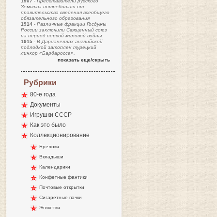
1907
-
Представители русского
Земства потребовали от
правительства введения всеобщего
обязательного образования
1914
-
Различные фракции Госдумы
России заключили Священный союз
на период первой мировой войны.
1915
-
В Дарданеллах английской
подлодкой затоплен турецкий
линкор «Барбаросса».
показать еще/скрыть
Рубрики
80-е года
Документы
Игрушки СССР
Как это было
Коллекционирование
Брелоки
Вкладыши
Календарики
Конфетные фантики
Почтовые открытки
Сигаретные пачки
Этикетки