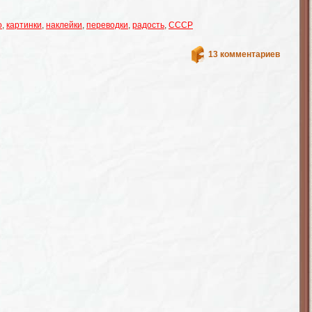
о
,
картинки
,
наклейки
,
переводки
,
радость
,
СССР
13 комментариев