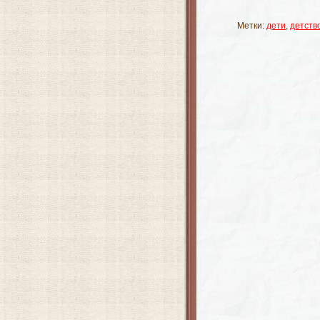
Метки:
дети
,
детств