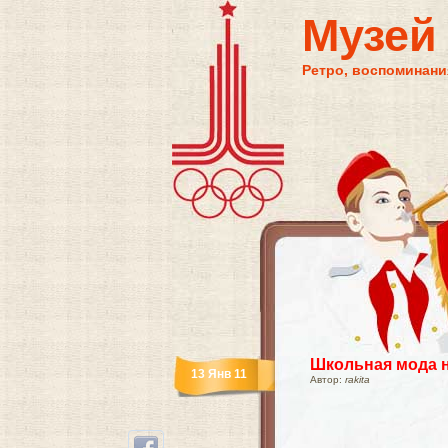
Музей
Ретро, воспоминания
Школьная мода 
13 Янв 11
Автор:
rakita