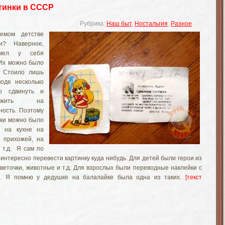
тинки в СССР
Рубрика:
Наш быт
,
Ностальгия
,
Разное
емом детстве
и? Наверное,
имел у себя
 Их можно было
. Стоило лишь
оде несколько
о сдвинуть и
ложить на
ность. Поэтому
нки можно было
и на кухне на
в прихожей, на
 т.д. Я сам по
 интересно перевести картинку куда нибудь. Для детей были герои из
цветочки, животные и т.д. Для взрослых были переводные наклейки с
. Я помню у дедушке на балалайке была одна из таких.
[текст