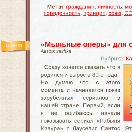
Метки:
гражданин
,
личность
,
мо
порядочность
,
принцип
,
союз
,
С
«Мыльные оперы» для с
17 Сен 09
Автор:
sashka
Рубрика:
Ка
Сразу хочется сказать что я
родился и вырос в 80-е года.
Но думаю что с этого
момента и начинается показ
зарубежных сериалов в
нашей стране. Первый, если
я не ошибаюсь, начали
показывать сериал «Рабыня
Изаура» с Лауселия Сантос. Э