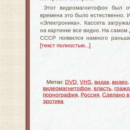
Этот видеомагнитофон был о
времена это было естественно. И
«Электроника». Кассета загружа
на картинке все видно. На самом
СССР появился намного раньше
[текст полностью...]
Метки:
DVD
,
VHS
,
видак
,
видео
видеомагнитофон
,
власть
,
гражд
порнография
,
Россия
,
Сделано 
эротика