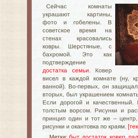
Сейчас комнаты
украшают картины,
фото и гобелены. В
советское время на
стенах красовались
ковры. Шерстяные, с
бахромой. Это как
подтверждение
достатка семьи
. Ковер
висел в каждой комнате (ну, к
ванной). Во-первых, он защищал
вторых, был украшением комнаты
Если дорогой и качественный.
толстым ворсом. Рисунки и рас
принцип один и тот же – центр
рисунки и окантовка по краям.
[те
Метки:
быт
,
достаток
,
ковер
,
па