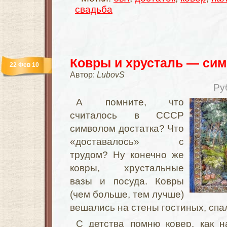
свадьба
Ковры и хрусталь — сим
22 Фев 10
Автор:
LubovS
Ру
А помните, что
считалось в СССР
символом достатка? Что
«доставалось» с
трудом? Ну конечно же
ковры, хрустальные
вазы и посуда. Ковры
(чем больше, тем лучше)
вешались на стены гостиных, спа
С детства помню ковер, как н