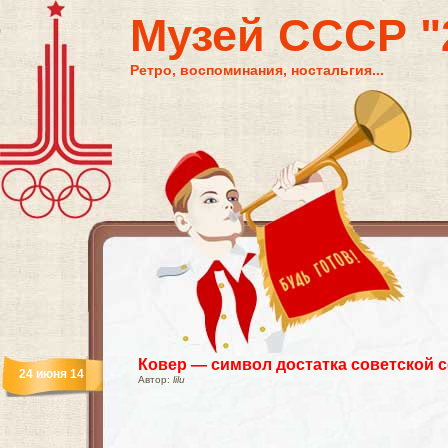
Музей СССР "2
Ретро, воспоминания, ностальгия...
Ковер — символ достатка советской 
24 июня 14
Автор:
lilu