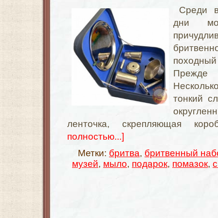
Среди 
дни мо
причудл
бритвенн
походны
Прежде
Несколько
тонкий сл
округле
ленточка, скрепляющая ко
полностью...]
Метки:
бритва
,
бритвенный наб
музей
,
мыло
,
подарок
,
помазок
,
с