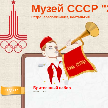
Музей СССР "2
Ретро, воспоминания, ностальгия...
Бритвенный набор
03 Дек 12
Автор:
IS-2