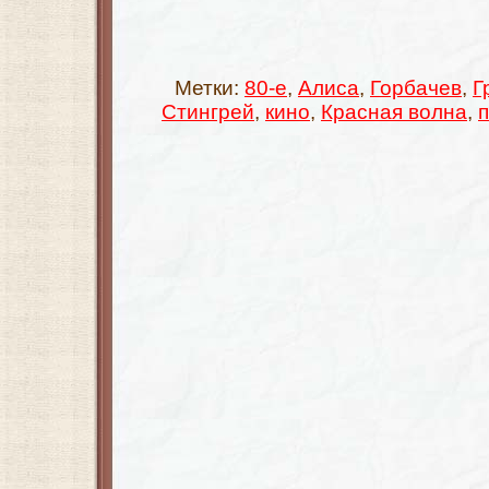
Метки:
80-е
,
Алиса
,
Горбачев
,
Г
Стингрей
,
кино
,
Красная волна
,