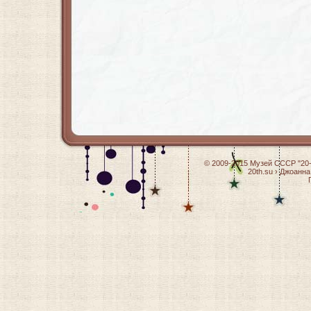
© 2009-2015
Музей СССР "20-
20th.su
›
Джоанна 