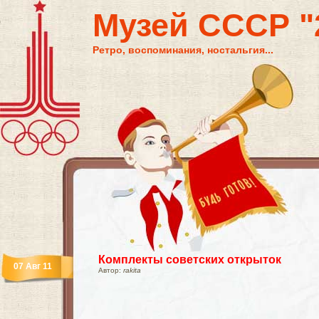
Музей СССР "2
Ретро, воспоминания, ностальгия...
Комплекты советских открыток
07 Авг 11
Автор:
rakita