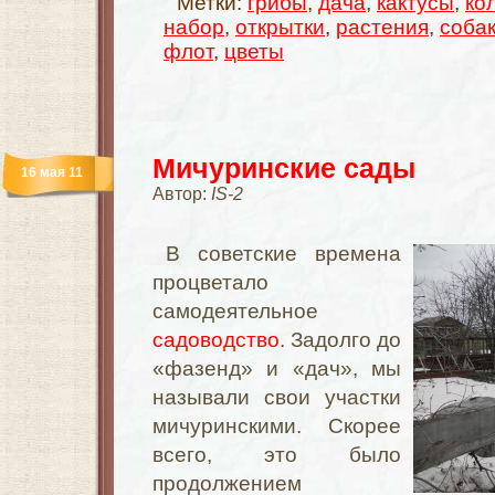
Метки:
грибы
,
дача
,
кактусы
,
ко
набор
,
открытки
,
растения
,
соба
флот
,
цветы
Мичуринские сады
16 мая 11
Автор:
IS-2
В советские времена
процветало
самодеятельное
садоводство
. Задолго до
«фазенд» и «дач», мы
называли свои участки
мичуринскими. Скорее
всего, это было
продолжением