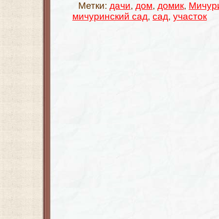
Метки:
дачи
,
дом
,
домик
,
Мичур
мичуринский сад
,
сад
,
участок