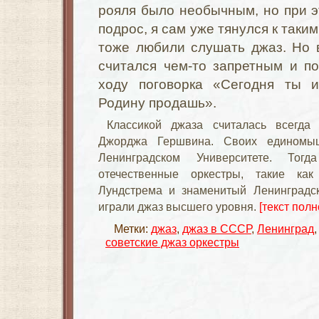
рояля было необычным, но при э
подрос, я сам уже тянулся к таким
тоже любили слушать джаз. Но 
считался чем-то запретным и п
ходу поговорка «Сегодня ты и
Родину продашь».
Классикой джаза считалась всегда
Джорджа Гершвина. Своих единомы
Ленинградском Университете. Тог
отечественные оркестры, такие ка
Лундстрема и знаменитый Ленинградск
играли джаз высшего уровня.
[текст полн
Метки:
джаз
,
джаз в СССР
,
Ленинград
советские джаз оркестры