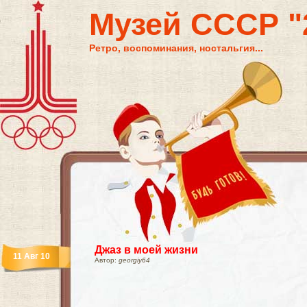
Музей СССР "2
Ретро, воспоминания, ностальгия...
Джаз в моей жизни
11 Авг 10
Автор:
georgiy64