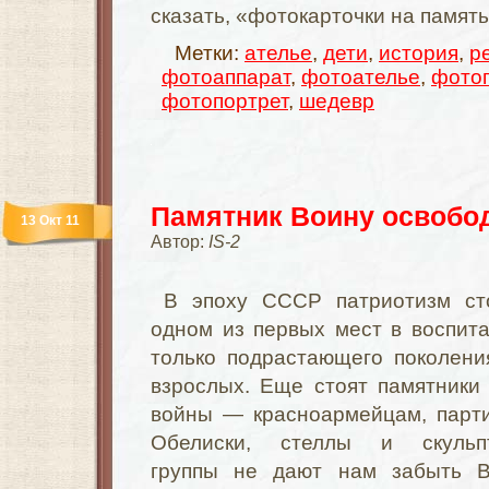
сказать, «фотокарточки на памят
Метки:
ателье
,
дети
,
история
,
р
фотоаппарат
,
фотоателье
,
фото
фотопортрет
,
шедевр
Памятник Воину освобо
13 Окт 11
Автор:
IS-2
В эпоху СССР патриотизм ст
одном из первых мест в воспит
только подрастающего поколени
взрослых. Еще стоят памятники
войны — красноармейцам, парти
Обелиски, стеллы и скульп
группы не дают нам забыть В