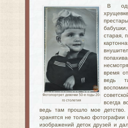
В одн
хруще
престар
бабушки
старая, 
картонн
внушител
попахив
несмотря
время от
ведь 
воспом
советск
Фотопортрет девочки 50-е годы 20-
го столетия
всегда в
ведь там прошло мое детство.
хранятся не только фотографии 
изображений деток друзей и дал