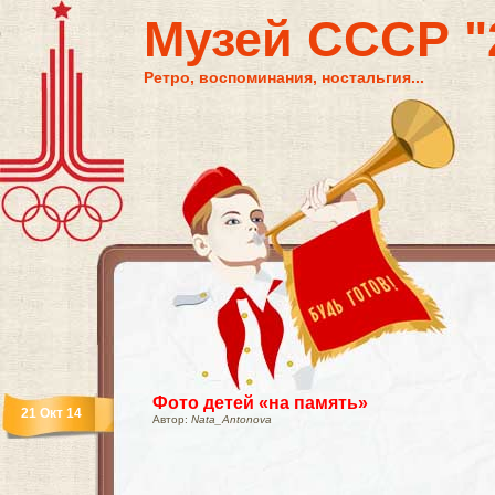
Музей СССР "2
Ретро, воспоминания, ностальгия...
Фото детей «на память»
21 Окт 14
Автор:
Nata_Antonova