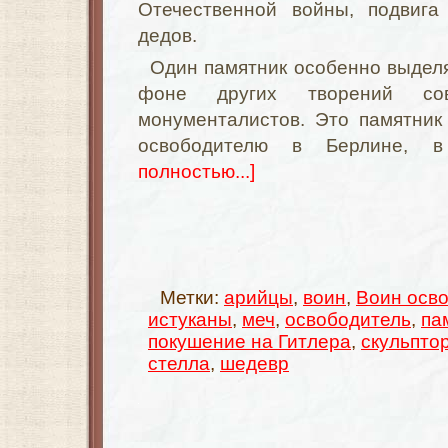
Отечественной войны, подвига
дедов.
Один памятник особенно выдел
фоне других творений сов
монументалистов. Это памятник
освободителю в Берлине, в
полностью...]
Метки:
арийцы
,
воин
,
Воин осв
истуканы
,
меч
,
освободитель
,
па
покушение на Гитлера
,
скульпто
стелла
,
шедевр