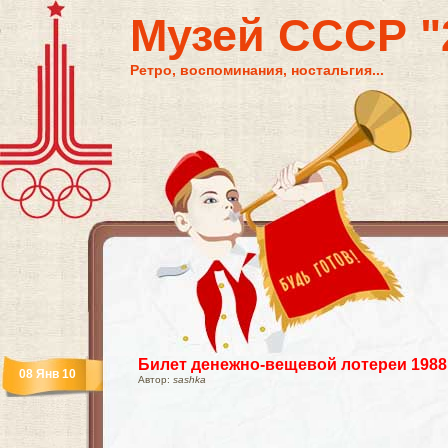
Музей СССР "2
Ретро, воспоминания, ностальгия...
Билет денежно-вещевой лотереи 1988
08 Янв 10
Автор:
sashka