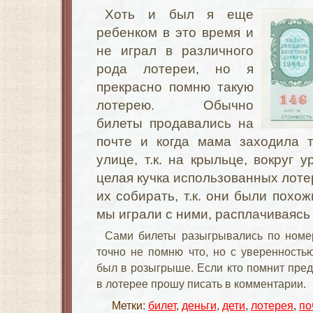
Хоть и был я еще
ребенком в это время и
не играл в различного
рода лотереи, но я
прекрасно помню такую
лотерею. Обычно
билеты продавались на
почте и когда мама заходила т
улице, т.к. на крыльце, вокруг 
целая кучка использованных лоте
их собирать, т.к. они были похож
мы играли с ними, расплачиваясь 
Сами билеты разыгрывались по номер
точно не помню что, но с уверенность
был в розыгрыше. Если кто помнит пре
в лотерее прошу писать в комментарии.
Метки:
билет
,
деньги
,
дети
,
лотерея
,
по