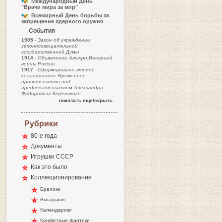
Международный День
"Врачи мира за мир"
Всемирный День борьбы за
запрещение ядерного оружия
События
1905
-
Закон об учреждении
законосовещательной
государственной Думы
1914
-
Объявление Австро-Венгрией
войны России
1917
-
Сформировано второе
коалиционное Временное
правительство под
председательством Александра
Фёдоровича Керенского
показать еще/скрыть
Рубрики
80-е года
Документы
Игрушки СССР
Как это было
Коллекционирование
Брелоки
Вкладыши
Календарики
Конфетные фантики