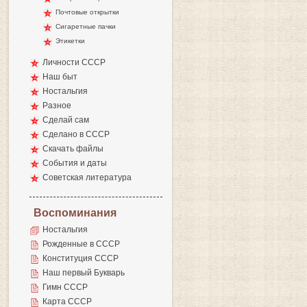
Почтовые открытки
Сигаретные пачки
Этикетки
Личности СССР
Наш быт
Ностальгия
Разное
Сделай сам
Сделано в СССР
Скачать файлы
События и даты
Советская литература
Воспоминания
Ностальгия
Рожденные в СССР
Конституция СССР
Наш первый Букварь
Гимн СССР
Карта СССР