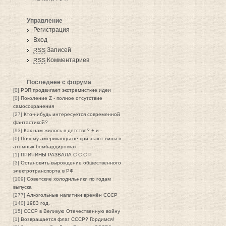
Управление
Регистрация
Вход
Записей
RSS
Комментариев
RSS
Последнее с форума
[0]
РЭП продвигает экстремисткие идеи
[0]
Поколение Z - полное отсутствие
самосохранения
[27]
Кто-нибудь интересуется современной
фантастикой?
[93]
Как нам жилось в детстве? + и -
[0]
Почему американцы не признают вины в
атомных бомбардировках
[1]
ПРИЧИНЫ РАЗВАЛА С С С Р
[3]
Остановить вырождение общественного
электротранспорта в РФ
[109]
Советские холодильники по годам
выпуска
[277]
Алкогольные напитики времён СССР
[140]
1983 год.
[15]
СССР в Великую Отечественную войну
[1]
Возвращается флаг СССР? Гордимся!