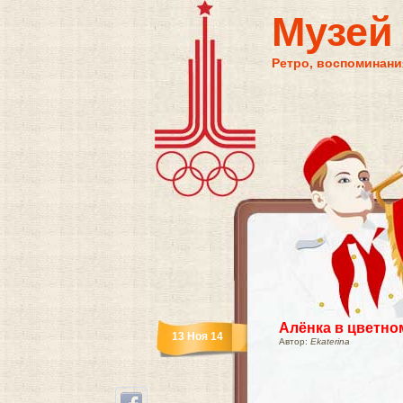
Музей
Ретро, воспоминания
Алёнка в цветно
13 Ноя 14
Автор:
Ekaterina