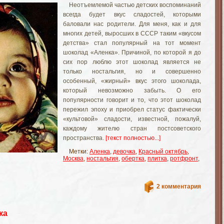
Неотъемлемой частью детских воспоминаний
всегда будет вкус сладостей, которыми
баловали нас родители. Для меня, как и для
многих детей, выросших в СССР таким «вкусом
детства» стал популярный на тот момент
шоколад «Аленка». Причиной, по которой я до
сих пор люблю этот шоколад является не
только ностальгия, но и совершенно
особенный, «жирный» вкус этого шоколада,
который невозможно забыть. О его
популярности говорит и то, что этот шоколад
пережил эпоху и приобрел статус фактически
«культовой» сладости, известной, пожалуй,
каждому жителю стран постсоветского
пространства.
[текст полностью...]
Метки:
Аленка
,
девочка
,
Красный октябрь
,
Москва
,
ностальгия
,
обертка
,
плитка
,
ротфронт
,
2 комментария
ка