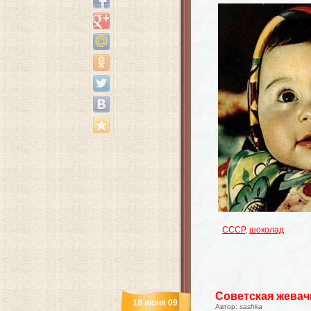
СССР
,
шоколад
Советская жевач
18 июня 09
Автор:
sashka