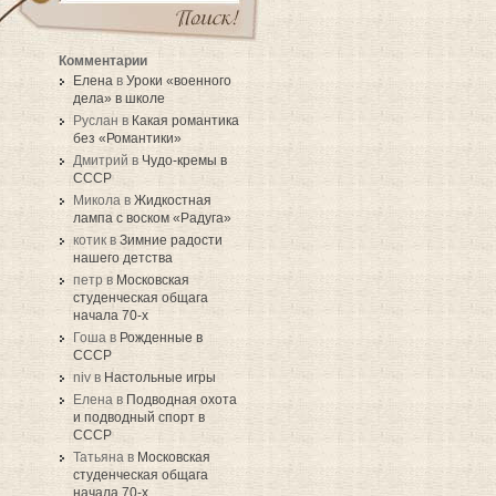
Комментарии
Елена
в
Уроки «военного
дела» в школе
Руслан в
Какая романтика
без «Романтики»
Дмитрий в
Чудо-кремы в
СССР
Микола в
Жидкостная
лампа с воском «Радуга»
котик в
Зимние радости
нашего детства
петр в
Московская
студенческая общага
начала 70-х
Гоша в
Рожденные в
СССР
niv в
Настольные игры
Елена в
Подводная охота
и подводный спорт в
СССР
Татьяна в
Московская
студенческая общага
начала 70-х