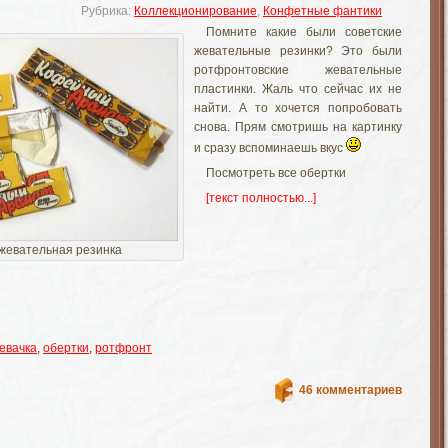
Рубрика:
Коллекционирование
,
Конфетные фантики
Помните какие были советские
жевательные резинки? Это были
ротфронтовские жевательные
пластинки. Жаль что сейчас их не
найти. А то хочется попробовать
снова. Прям смотришь на картинку
и сразу вспоминаешь вкус
Посмотреть все обертки
[текст полностью...]
жевательная резинка
евачка
,
обертки
,
ротфронт
46 комментариев