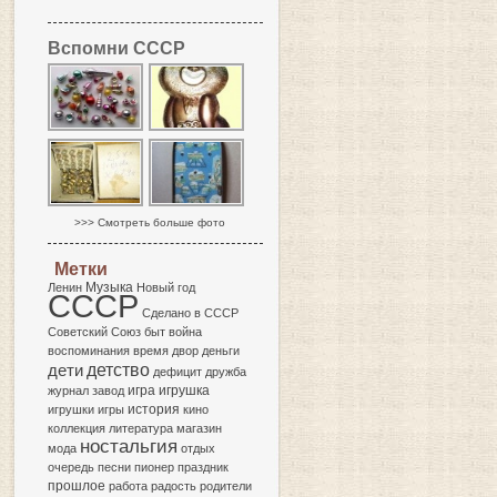
Вспомни СССР
>>> Смотреть больше фото
Метки
Музыка
Ленин
Новый год
СССР
Сделано в СССР
Советский Союз
быт
война
воспоминания
время
двор
деньги
детство
дети
дефицит
дружба
игра
журнал
завод
игрушка
история
игрушки
игры
кино
коллекция
литература
магазин
ностальгия
мода
отдых
очередь
песни
пионер
праздник
прошлое
работа
радость
родители