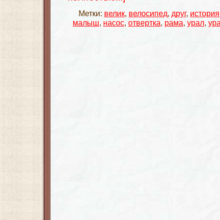
Метки:
велик
,
велосипед
,
друг
,
история
малыш
,
насос
,
отвертка
,
рама
,
урал
,
ур