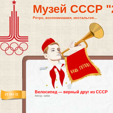
Музей СССР "2
Ретро, воспоминания, ностальгия...
Велосипед — верный друг из СССР
21 Окт 11
Автор:
rakita