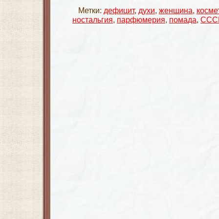
Метки:
дефицит
,
духи
,
женщина
,
косме
ностальгия
,
парфюмерия
,
помада
,
ССС