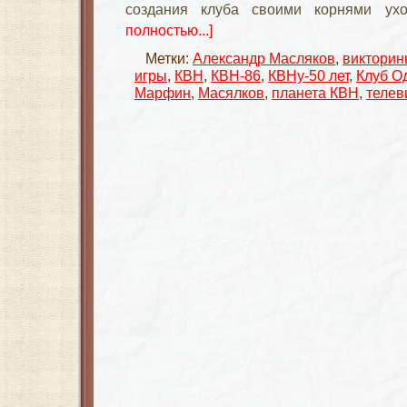
создания клуба своими корнями ух
полностью...]
Метки:
Александр Масляков
,
виктори
игры
,
КВН
,
КВН-86
,
КВНу-50 лет
,
Клуб О
Марфин
,
Масялков
,
планета КВН
,
телев