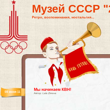
Музей СССР "2
Ретро, воспоминания, ностальгия...
Мы начинаем КВН!
08 июня 11
Автор:
Lala Zimova