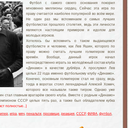
Футбол с самого своего основания покорил
мгновенно миллионы сердец. Сейчас эта игра по
праву считается наиболее популярной во всём мире.
Не один раз мы вспоминаем о самых лучших
футболистах прошлого столетия, ведь эти личности
являются настоящим примером и идолом для
молодых игроков.
Хотелось бы вспомнить о таком выдающемся
футболисте и человеке, как Лев
Яшин
, которого по
праву можно считать лучшим голкипером всех
времён. Вообще, данный игрок начал
непосредственно играть за молодёжный состав клуба
«Динамо» в качестве дублёра. А прослужил Лев
целых 22 года именно футбольному клубу «Динамо».
Конечно, основным голкипером стал не сразу, ведь
тогда в воротах стоял легендарный Алексей
Хомич
,
которого все называли также тигром. Однако уже
ин
стал главным вратарём своего клуба. Вместе с родным «Динамо»
чемпионом СССР целых пять раз, а также был обладателем кубка
кст полностью...]
кипер
,
игра
,
мяч
,
пенальти
,
прозвище
,
реакция
,
СССР
,
ФИФА
,
футбол
,