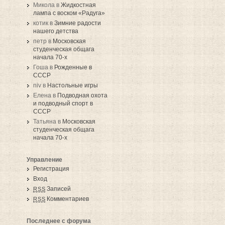
Микола в
Жидкостная
лампа с воском «Радуга»
котик в
Зимние радости
нашего детства
петр в
Московская
студенческая общага
начала 70-х
Гоша в
Рожденные в
СССР
niv в
Настольные игры
Елена в
Подводная охота
и подводный спорт в
СССР
Татьяна в
Московская
студенческая общага
начала 70-х
Управление
Регистрация
Вход
Записей
RSS
Комментариев
RSS
Последнее с форума