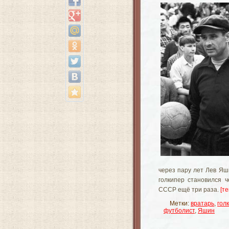
через пару лет Лев
Яш
голкипер становился 
СССР ещё три раза.
[те
Метки:
вратарь
,
гол
футболист
,
Яшин