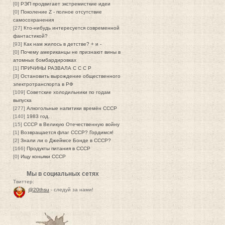
[0]
РЭП продвигает экстремисткие идеи
[0]
Поколение Z - полное отсутствие
самосохранения
[27]
Кто-нибудь интересуется современной
фантастикой?
[93]
Как нам жилось в детстве? + и -
[0]
Почему американцы не признают вины в
атомных бомбардировках
[1]
ПРИЧИНЫ РАЗВАЛА С С С Р
[3]
Остановить вырождение общественного
электротранспорта в РФ
[109]
Советские холодильники по годам
выпуска
[277]
Алкогольные напитики времён СССР
[140]
1983 год.
[15]
СССР в Великую Отечественную войну
[1]
Возвращается флаг СССР? Гордимся!
[2]
Знали ли о Джеймсе Бонде в СССР?
[166]
Продукты питания в СССР
[0]
Ищу коньяки СССР
Мы в социальных сетях
Твиттер:
@20thsu
- следуй за нами!