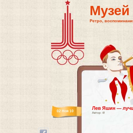
Музей
Ретро, воспоминания
Лев Яшин — лучш
02 Ноя 10
Автор:
fil