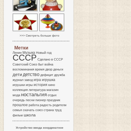
>>> Смотреть больше фото
Метки
Музыка
Ленин
Новый год
СССР
Сделано в СССР
Советский Союз
быт
война
воспоминания
время
двор
деньги
детство
дети
дефицит
дружба
игра
журнал
завод
игрушка
история
игрушки
игры
кино
коллекция
литература
магазин
ностальгия
мода
отдых
очередь
песни
пионер
праздник
прошлое
работа
радость
родители
семья
скачать
союз
страна
труд
школа
фильм
Устройство ввода координатное