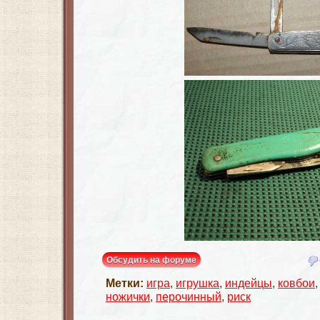
Обсудить на форуме
Метки:
игра
,
игрушка
,
индейцы
,
ковбои
ножички
,
перочинный
,
риск