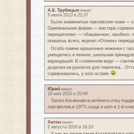
А.К. Трубицын
пишет:
5 июля 2013 в 22:37
Были знаменитые павловские ножи — к
Оригинальная форма — мастера соревнов
перещеголяет — «башмачки», «рыбки», «
опишешь всего, журнал «Огонек» период
Особо помню крошечные ножички с гал
умещались в пенале, школьная принадле
карандашей. В сложенном виде — сантим
дырочка на рукоятке для темлячка... От
соревновались, у кого острее.
Юрий
пишет:
16 мая 2015 в 20:40
Такого Космонавта,зелёного.отец пода
портфелем,в 1977г.,когда я шёл в 1-й клас
Антон
пишет:
2 августа 2016 в 16:23
У нас во дворе такие Космонавтики нар