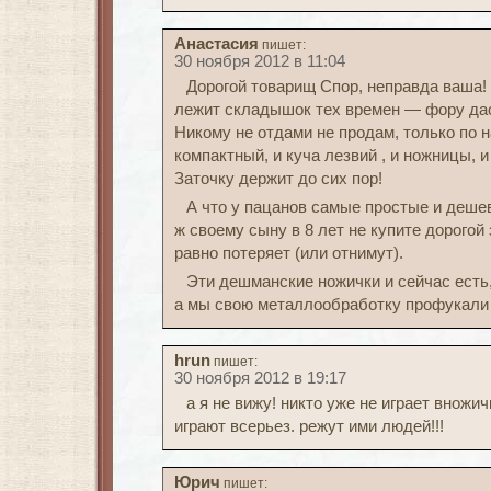
Анастасия
пишет:
30 ноября 2012 в 11:04
Дорогой товарищ Спор, неправда ваша!
лежит складышок тех времен — фору да
Никому не отдами не продам, только по н
компактный, и куча лезвий , и ножницы, 
Заточку держит до сих пор!
А что у пацанов самые простые и деше
ж своему сыну в 8 лет не купите дорогой
равно потеряет (или отнимут).
Эти дешманские ножички и сейчас есть,
а мы свою металлообработку профукали 
hrun
пишет:
30 ноября 2012 в 19:17
а я не вижу! никто уже не играет вножичк
играют всерьез. режут ими людей!!!
Юрич
пишет: