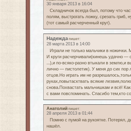
30 января 2013 в 16:04
Складничок всегда был, потому что час
полям, выстрогать ложку, срезать гриб, н
(тот самый расчерченный круг).
Надежда
пишет:
28 марта 2013 в 14:00
Играли не только мальчики в ножички. 
И круги расчерчивали(кинешь удачно — 
...),и по-всяко-разно втыкали в землю,и 
лично — пистолетик). У меня до сих пор
отцов.Но играть им не разрешалось,толь
руках,повытасктвать всякие лезвия,пол
снова.Похвастать мальчишкам и всё! Как
с вами повспоминать. Спасибо тем,кто со
Анатолий
пишет:
28 апреля 2013 в 01:44
Помню с пумой на рукоятке. Потерял, до
нашёл.