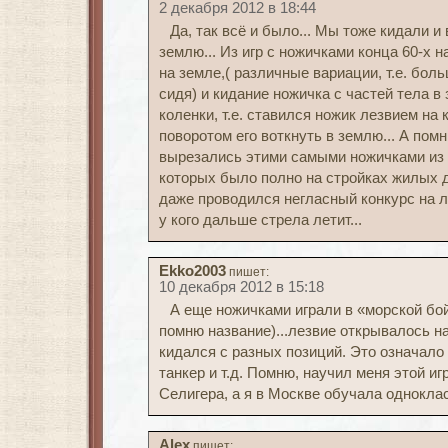
2 декабря 2012 в 18:44
Да, так всё и было... Мы тоже кидали и
землю... Из игр с ножичками конца 60-х н
на земле,( различные вариации, т.е. бол
сидя) и кидание ножичка с частей тела в
коленки, т.е. ставился ножик лезвием на
поворотом его воткнуть в землю... А пом
вырезались этими самыми ножичками из 
которых было полно на стройках жилых д
даже проводился негласный конкурс на лу
у кого дальше стрела летит...
Ekko2003
пишет:
10 декабря 2012 в 15:18
А еще ножичками играли в «морской бой
помню название)...лезвие открывалось н
кидался с разных позиций. Это означало
танкер и т.д. Помню, научил меня этой и
Селигера, а я в Москве обучала одноклас
Alex
пишет: