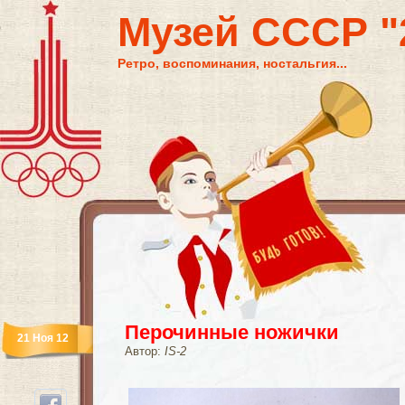
Музей СССР "2
Ретро, воспоминания, ностальгия...
Перочинные ножички
21 Ноя 12
Автор:
IS-2