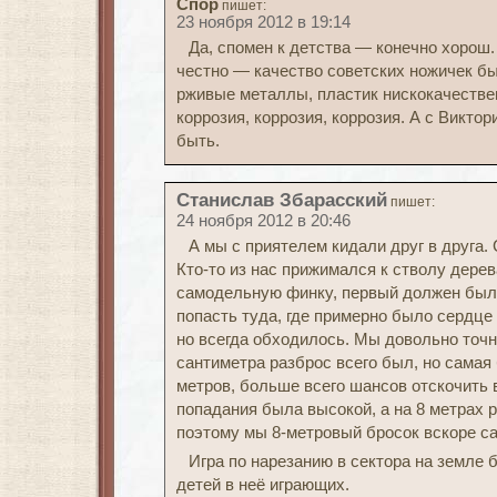
Спор
пишет:
23 ноября 2012 в 19:14
Да, спомен к детства — конечно хорош. 
честно — качество советских ножичек бы
рживые металлы, пластик нискокачествен
коррозия, коррозия, коррозия. А с Викто
быть.
Станислав Збарасский
пишет:
24 ноября 2012 в 20:46
А мы с приятелем кидали друг в друга. С
Кто-то из нас прижимался к стволу дерев
самодельную финку, первый должен был о
попасть туда, где примерно было сердце
но всегда обходилось. Мы довольно точн
сантиметра разброс всего был, но самая
метров, больше всего шансов отскочить в
попадания была высокой, а на 8 метрах 
поэтому мы 8-метровый бросок вскоре са
Игра по нарезанию в сектора на земле б
детей в неё играющих.