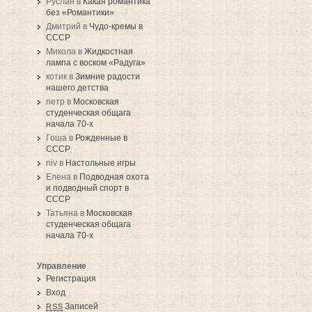
Руслан в
Какая романтика
без «Романтики»
Дмитрий в
Чудо-кремы в
СССР
Микола в
Жидкостная
лампа с воском «Радуга»
котик в
Зимние радости
нашего детства
петр в
Московская
студенческая общага
начала 70-х
Гоша в
Рожденные в
СССР
niv в
Настольные игры
Елена в
Подводная охота
и подводный спорт в
СССР
Татьяна в
Московская
студенческая общага
начала 70-х
Управление
Регистрация
Вход
Записей
RSS