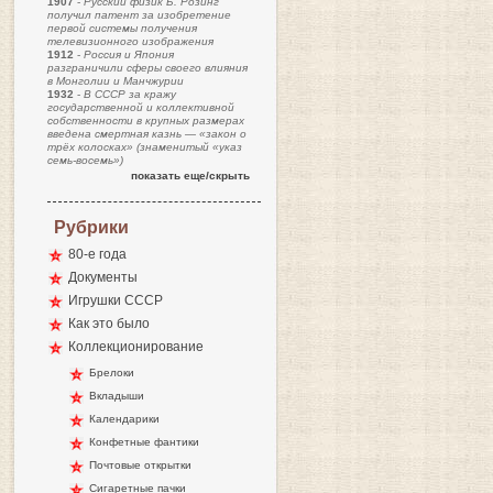
1907
-
Русский физик Б. Розинг
получил патент за изобретение
первой системы получения
телевизионного изображения
1912
-
Россия и Япония
разграничили сферы своего влияния
в Монголии и Манчжурии
1932
-
В СССР за кражу
государственной и коллективной
собственности в крупных размерах
введена смертная казнь — «закон о
трёх колосках» (знаменитый «указ
семь-восемь»)
показать еще/скрыть
Рубрики
80-е года
Документы
Игрушки СССР
Как это было
Коллекционирование
Брелоки
Вкладыши
Календарики
Конфетные фантики
Почтовые открытки
Сигаретные пачки