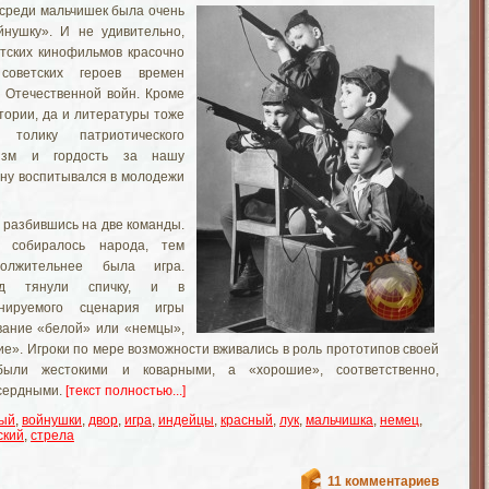
 среди мальчишек была очень
йнушку». И не удивительно,
тских кинофильмов красочно
советских героев времен
 Отечественной войн. Кроме
стории, да и литературы тоже
 толику патриотического
тизм и гордость за нашу
ну воспитывался в молодежи
 разбившись на две команды.
 собиралось народа, тем
олжительнее была игра.
нд тянули спичку, и в
нируемого сценария игры
вание «белой» или «немцы»,
ие». Игроки по мере возможности вживались в роль прототипов своей
были жестокими и коварными, а «хорошие», соответственно,
сердными.
[текст полностью...]
ый
,
войнушки
,
двор
,
игра
,
индейцы
,
красный
,
лук
,
мальчишка
,
немец
,
ский
,
стрела
11 комментариев