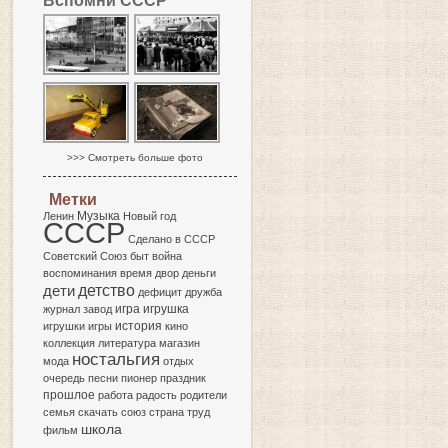
Вспомни СССР
>>> Смотреть больше фото
Метки
Музыка
Ленин
Новый год
СССР
Сделано в СССР
Советский Союз
быт
война
воспоминания
время
двор
деньги
детство
дети
дефицит
дружба
игра
журнал
завод
игрушка
история
игрушки
игры
кино
коллекция
литература
магазин
ностальгия
мода
отдых
очередь
песни
пионер
праздник
прошлое
работа
радость
родители
семья
скачать
союз
страна
труд
школа
фильм