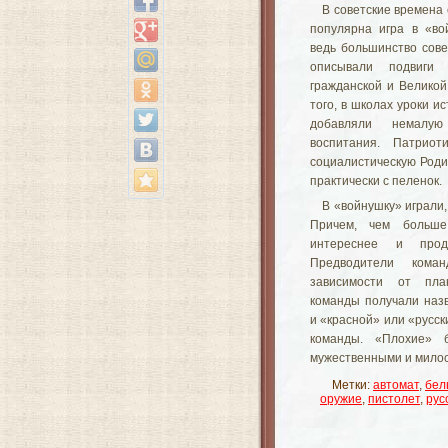
В советские времена
популярна игра в «во
ведь большинство сове
описывали подвиги 
гражданской и Великой
того, в школах уроки и
добавляли немалую
воспитания. Патрио
социалистическую Роди
практически с пеленок.
В «войнушку» играли,
Причем, чем больше
интереснее и прод
Предводители кома
зависимости от пла
команды получали наз
и «красной» или «русск
команды. «Плохие» 
мужественными и мило
Метки:
автомат
,
бел
оружие
,
пистолет
,
рус