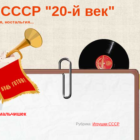
 СССР "20-й век"
, ностальгия...
 мальчишек
Рубрика:
Игрушки СССР