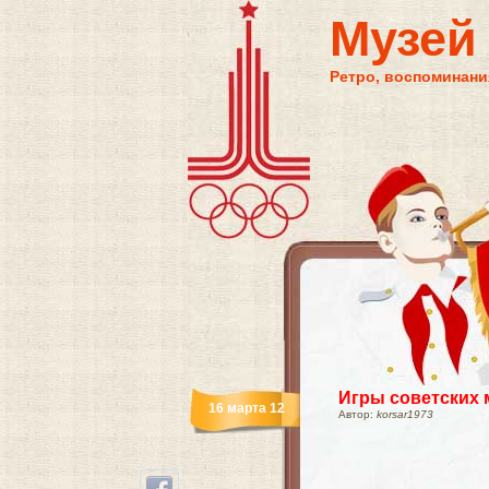
Музей
Ретро, воспоминания
Игры советских
16 марта 12
Автор:
korsar1973