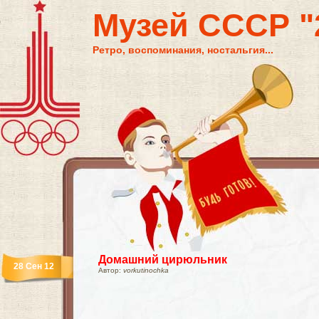
Музей СССР "2
Ретро, воспоминания, ностальгия...
Домашний цирюльник
28 Сен 12
Автор:
vorkutinochka