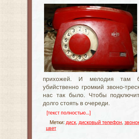
прихожей. И мелодия там 
убийственно громкий звоно-треск
нас так было. Чтобы подключи
долго стоять в очереди.
[текст полностью...]
Метки:
диск
,
дисковый телефон
,
звоно
цвет