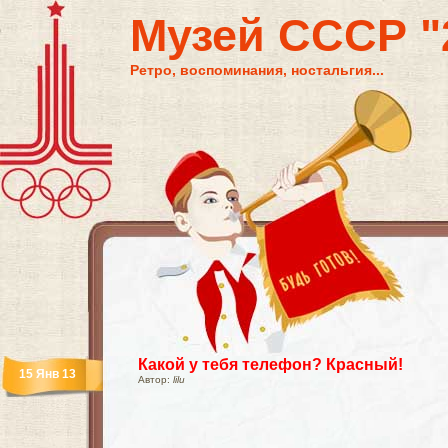
Музей СССР "2
Ретро, воспоминания, ностальгия...
Какой у тебя телефон? Красный!
15 Янв 13
Автор:
lilu