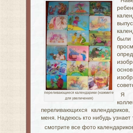
Нав
ребе
кале
вып
кале
были
про
опр
изоб
осн
изоб
совет
переливающиеся календарики (нажмите
Я 
для увеличения)
ко
переливающихся календариков,
меня. Надеюсь кто нибудь узнает 
смотрите все фото календарико