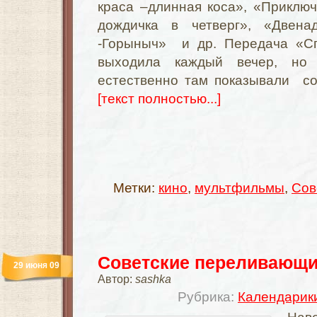
краса –длинная коса», «Приклю
дождичка в четверг», «Двена
-Горыныч» и др. Передача «С
выходила каждый вечер, но
естественно там показывали со
[текст полностью...]
Метки:
кино
,
мультфильмы
,
Сов
Советские переливающи
29 июня 09
Автор:
sashka
Рубрика:
Календарик