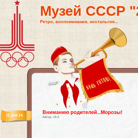
Музей СССР "2
Ретро, воспоминания, ностальгия...
Вниманию родителей...Морозы!
11 Дек 14
Автор:
IS-2