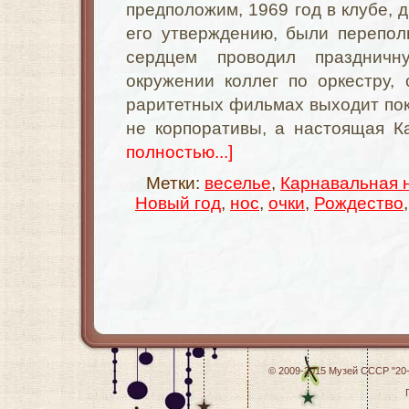
предположим, 1969 год в клубе, 
его утверждению, были перепол
сердцем проводил празднич
окружении коллег по оркестру,
раритетных фильмах выходит пок
не корпоративы, а настоящая К
полностью...]
Метки:
веселье
,
Карнавальная 
Новый год
,
нос
,
очки
,
Рождество
© 2009-2015
Музей СССР "20-