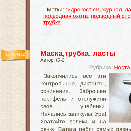
Метки:
гидрокостюм
,
журнал
,
л
подводная охота
,
подводный спо
трубка
Маска,трубка, ласты
20 июля 12
Автор:
IS-2
Рубрика:
Носта
Закончились все эти
контрольные, диктанты,
сочинения. Заброшен
портфель и отслужили
свое учебники.
Начались каникулы! Ура!
Хватайте велики и на
речку. Ватага ребят самых раз