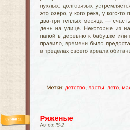
пухлых, долговязых устремляется 
это озеро, у кого река, у кого-то
два-три теплых месяца — счаст
день на улице. Некоторые из н
папой в деревню к бабушке или н
правило, времени было предоста
в пределах своего ареала обитан
Метки:
детство
,
ласты
,
лето
,
ма
Ряженые
09 Янв 11
Автор:
IS-2