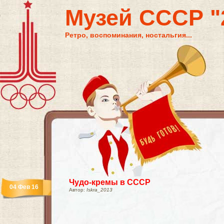
Музей СССР "2
Ретро, воспоминания, ностальгия...
Чудо-кремы в СССР
04 Фев 16
Автор:
Iskra_2013