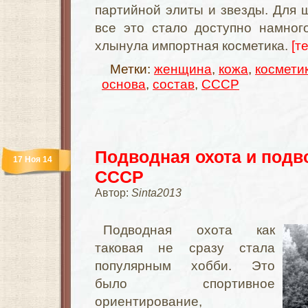
партийной элиты и звезды. Для 
все это стало доступно намног
хлынула импортная косметика.
[т
Метки:
женщина
,
кожа
,
космети
основа
,
состав
,
СССР
Подводная охота и подв
17 Ноя 14
СССР
Автор:
Sinta2013
Подводная охота как
таковая не сразу стала
популярным хобби. Это
было спортивное
ориентирование,