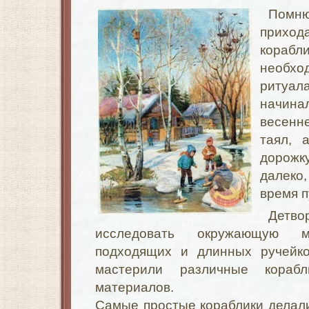
Помню
приход
кора
необ
ритуал
начина
весенн
таял, 
дорожку
далеко,
время п
Детв
исследовать окружающую м
подходящих и длинных ручейко
мастерили различные кораб
материалов.
Самые простые кораблики делал