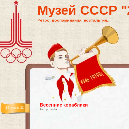
Музей СССР "2
Ретро, воспоминания, ностальгия...
Весенние кораблики
29 июня 11
Автор:
rakita