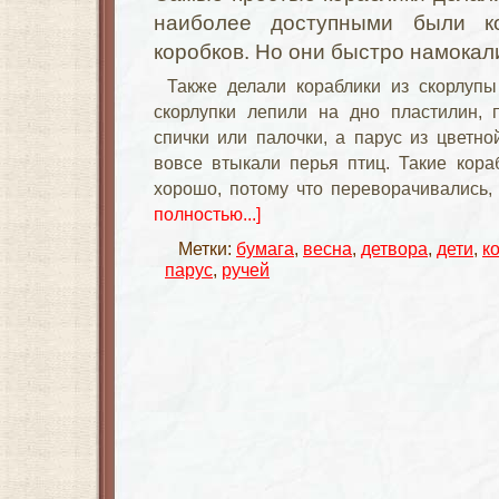
наиболее доступными были к
коробков. Но они быстро намокали
Также делали кораблики из скорлупы
скорлупки лепили на дно пластилин, 
спички или палочки, а парус из цветно
вовсе втыкали перья птиц. Такие кора
хорошо, потому что переворачивались,
полностью...]
Метки:
бумага
,
весна
,
детвора
,
дети
,
к
парус
,
ручей